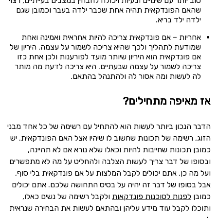
טוב יותר עם שינויים ובעיות ויכולה להבחין במצבים בעייתיים, רצוי
שהאם הפונדקאית תהיה אחת שכבר ילדה בעבר וכמובן שגם
ילדה ילד בריא.
אחריות – אם פונדקאית צריכה להיות אחראית ואמינה ואחת
שמודעת לתהליך ולכך שהיא צריכה לשמור על עצמה. היריון של
אם פונדקאית הוא היריון שיותר מועד לפורענות ולכן אחת כזו
צריכה לשמור על עצמה שבעתיים. היא צריכה לדעת מה מותר
לה לעשות ומה אסור לה ולהתנהל בהתאם.
אז מאיפה מתחילים?
הדבר הנכון ביותר לעשות הוא להתחיל עם רשימה של כל אחד מבני
הזוג, רשימה של תכונות שחשוב לו שיהיו אצל האם הפונדקאית. יש
כמובן תכונות שחייבות להיות וכאלו שלא נורא אם לא תהיינה,
ובסופו של דבר צריך לעשות הצלבה ולהחליט על מה לא מתפשרים
ועל מה כן. אתם יכולים לקבל המלצות על אם פונדקאית בלי סוף,
אבל בסופו של דבר זה יהיה על בסיס התחושה שלכם. אתם יכולים
כמובן
לפנות לסוכנות פונדקאות
ולקבל רשימה של נשים כאלו,
ותוכלו לקבל עוד מידע עליהן ובהתאם לעשות את הבחירה שנראית