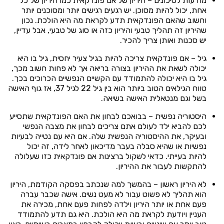
מודעות לסיכונים – היריון של אם פונדקאית כמו היריון של כל
אחת, יכול להיות מסוכן. יש רגעים רגישים יותר ומסוכנים יותר
וחשוב שהאם הפונדקאית תדע לקראת מה היא הולכת. נכון
שהיריון זה תהליך טבעי והיריון כזה או סוג של טבעי, אבל עדיין,
יש סכנות ואותן צריך להכיר.
גיל – אם פונדקאית צריכה להיות בגיל צעיר יחסית, גיל בו היא
יכולה לשאת את ההיריון בצורה בריאה אך לא פחות חשוב מכך,
גיל בו היא יכולה להתמודד עם הקשיים הנפשיים הכרוכים בכך.
טווח הגילאים הטוב ביותר הוא בין גיל 22 לגיל 37, אז גוף האישה
בשל וגם מנטאלית האישה בשיאה.
היסטוריה נפשית – בבואכם לבחון את האם הפונדקאית שתסייע
לכם להביא ילד לעולם אתם צריכים לבחון את מצבה הנפשי
ובעיקר, את ההיסטוריה הנפשית שלה. אם היא עם נטייה לבעיות
נפשיות או שהיא סבלה בעבר מדיכאון לאחר לידה, זה יכול
להיות בעייתי. כדאי לשקול ברצינות אם פונדקאית כזו שעלולה
להתקשות לעבור את ההיריון.
לא היריון ראשון – בהמשך למה שנכתב בפסקה הקודמת, היריון
הוא תהליך לא פשוט עבור לא מעט נשים. אישה שכבר עברה
פעם אחת או יותר היריון וילדה לפחות פעם אחת, מכירה את
העניין ויודעת לקראת מה היא הולכת. היא גם תדע להתמודד