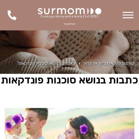
Creating a family with a family | Est 2010 |
פונדקאות
סורמום פונקאות בישראל ובחול
מאמרים בנושא "סוכנות פונדקאות"
כתבות בנושא סוכנות פונדקאות