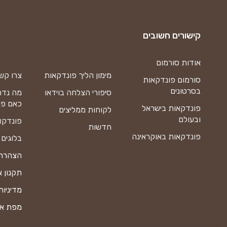
קישורים חשובים
אודות סורמום
מימון הליך פונדקאות
צרו קש
סורמום פונדקאות
בסרטונים
סיפורי הצלחה בוידאו
מה נדר
כאם פו
פונדקאות בישראל
לקוחות ממליצים
ובעולם
פונדקא
חדשות
פונדקאות באוקראינה
בלוגים
הצהרת 
תקנון 
מדיניות
מפת א