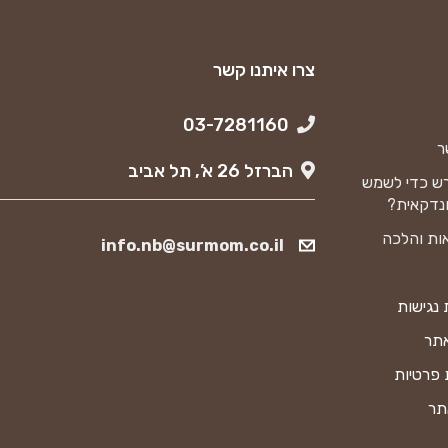
צרו איתנו קשר
03-7281160
ר
הברזל 26 א’, תל אביב
ש כדי לשמש
נדקאית?
ות והלכה
info.nb@surmom.co.il
נגישות
אתר
 פרטיות
תר