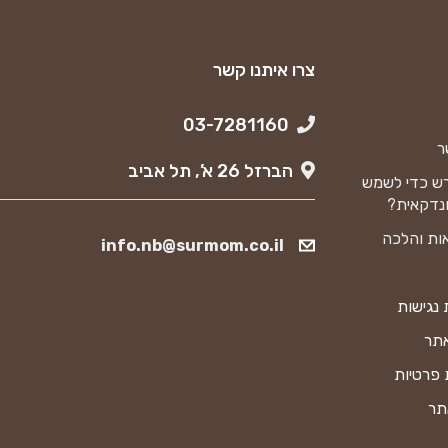
צרו איתנו קשר
03-7281160
ר
הברזל 26 א’, תל אביב
ש כדי לשמש
נדקאית?
ות והלכה
info.nb@surmom.co.il
נגישות
אתר
 פרטיות
תר