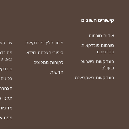
קישורים חשובים
אודות סורמום
מימון הליך פונדקאות
צרו קש
סורמום פונדקאות
בסרטונים
סיפורי הצלחה בוידאו
מה נדר
כאם פו
פונדקאות בישראל
לקוחות ממליצים
ובעולם
פונדקא
חדשות
פונדקאות באוקראינה
בלוגים
הצהרת 
תקנון 
מדיניות
מפת א