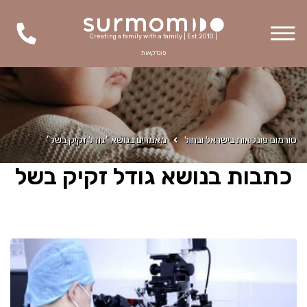
Creating a family with a family | Est 2010 |
פונדקאות
סורמום פונקאות בישראל ובחול
מאמרים בנושא "גודל זקיק בשל"
כתבות בנושא גודל זקיק בשל