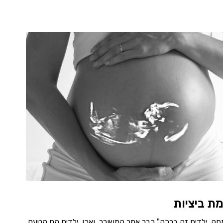
ת ביציות
חה, ילדים זה ברכה" כבר אמר המשורר, ואכן, ילדים הם הטעם