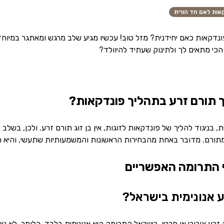
אות לאם חד הורית
קאות כאם יחידנית? מזל טוב! עכשיו מגיע שלב מרגש ומאתגר במיוחד:
הכי מתאים לך ולתינוק שעתיד להיוולד?
 תורם זרע בתהליך פונדקאות?
, בניגוד להליך של פונדקאות לזוגות, אין בן זוג תורם זרע. ולכן, בשל
 מתורם. מדובר באחת מהבחירות הראשונות והמשמעותיות שתעשי, והיא ח
 התרומה האפשריים
 אנונימית בישראל?
זרע ציבורי או פרטי. בישראל התרומה היא אנונימית בלבד. כלומר, לא נ