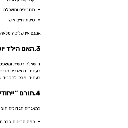
תחביבים והשכלה
סיפור חיים אישי
אמנם אין שליטה מלאה 
3.האם הילד יוכל לדעת מיהו אביו הביולוגי בעתיד?
זו שאלה רגשית ומשפטי
בעתיד, מבלי להכביד ע
4.תורם “ייחודי” או תורם שנמצא בשימוש נרחב?
במאגרים הגדולים תוכל
כמה הריונות כבר נ