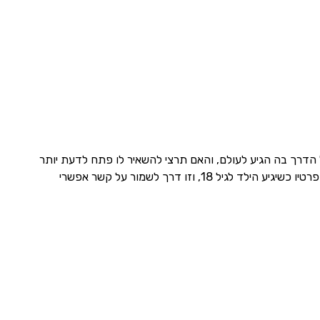
הדרך בה הגיע לעולם, והאם תרצי להשאיר לו פתח לדעת יותר
בעתיד. במאגרים מסוימים בחו”ל, עם אפשרות לחשיפה עתידית, תורם הזרע מסכים לחשוף את פרטיו כשיגיע הילד לגיל 18, וזו דרך לשמור על קשר אפשרי