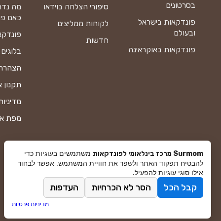
בסרטונים
סיפורי הצלחה בוידאו
מה נדר
כאם פו
פונדקאות בישראל
לקוחות ממליצים
ובעולם
פונדקא
חדשות
פונדקאות באוקראינה
בלוגים
הצהרת 
תקנון 
מדיניות
מפת א
משתמשים בעוגיות כדי
Surmom מרכז בינלאומי לפונדקאות
להבטיח תפקוד האתר ולשפר את חוויית המשתמש. אפשר לבחור
אילו סוגי עוגיות להפעיל.
קבל הכל
הסר לא הכרחיות
העדפות
© סורמום All Rights Reserved 2026
מדיניות פרטיות