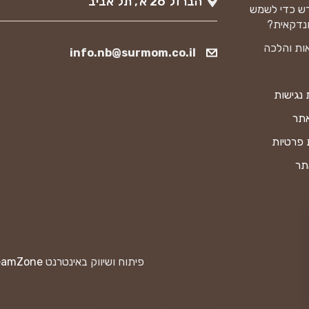
הברזל 26 א’, תל אביב
ש כדי לשמש
נדקאית?
ות והלכה
info.nb@surmom.co.il
נגישות
אתר
 פרטיות
תר
פיתוח ושיווק באינטרנט
eamZone