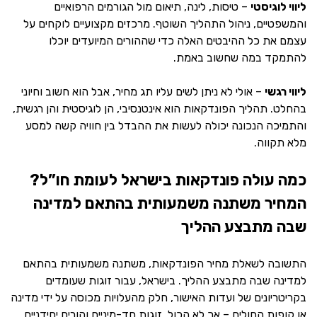
ליווי לוגיסטי
– טיסות, לינה, תיאום מול הגורמים הרפואיים
והמשפטיים, ניהול התהליך השוטף. מרכזים מקצועיים לוקחים על
עצמם את כל ההיבטים האלה כדי שההורים המיועדים יוכלו
להתמקד במה שחשוב באמת.
ליווי רגשי
– אולי לא ניתן לשים עליו תג מחיר, אבל הוא חשוב וחיוני
בהחלט. תהליך הפונדקאות הוא אינטנסיבי, הן לוגיסטית והן רגשית,
והתמיכה הנכונה יכולה לעשות את ההבדל בין חוויה קשה למסע
מלא תקווה.
כמה עולה פונדקאות בישראל לעומת חו”ל?
המחיר משתנה משמעותית בהתאם למדינה
שבה מתבצע ההליך
התשובה לשאלת מחיר הפונדקאות, משתנה משמעותית בהתאם
למדינה שבה מתבצע ההליך. בישראל, עבור זוגות שעומדים
בקריטריונים של ועדות האישור, חלק מהעלויות מכוסה על ידי מדינה
או קופות החולים – אך לא הכול. זוגות חד-מיניים והורים יחידניים