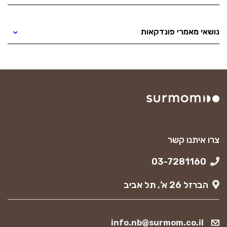
נושאי מאמרי פונדקאות
צרו איתנו קשר
03-7281160
הברזל 26 א’, תל אביב
info.nb@surmom.co.il