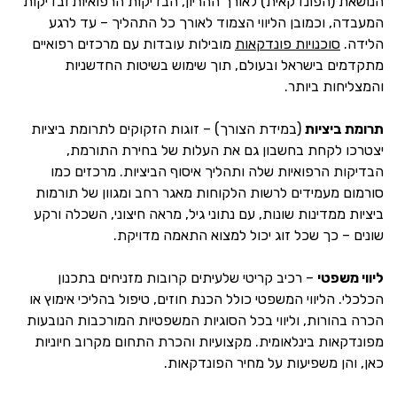
הנושאת (הפונדקאית) לאורך ההריון, הבדיקות הרפואיות ובדיקות
המעבדה, וכמובן הליווי הצמוד לאורך כל התהליך – עד לרגע
הלידה.
סוכנויות פונדקאות
מובילות עובדות עם מרכזים רפואיים
מתקדמים בישראל ובעולם, תוך שימוש בשיטות החדשניות
והמצליחות ביותר.
תרומת ביציות
(במידת הצורך) – זוגות הזקוקים לתרומת ביציות
יצטרכו לקחת בחשבון גם את העלות של בחירת התורמת,
הבדיקות הרפואיות שלה ותהליך איסוף הביציות. מרכזים כמו
סורמום מעמידים לרשות הלקוחות מאגר רחב ומגוון של תורמות
ביציות ממדינות שונות, עם נתוני גיל, מראה חיצוני, השכלה ורקע
שונים – כך שכל זוג יכול למצוא התאמה מדויקת.
ליווי משפטי
– רכיב קריטי שלעיתים קרובות מזניחים בתכנון
הכלכלי. הליווי המשפטי כולל הכנת חוזים, טיפול בהליכי אימוץ או
הכרה בהורות, וליווי בכל הסוגיות המשפטיות המורכבות הנובעות
מפונדקאות בינלאומית. מקצועיות והכרת התחום מקרוב חיוניות
כאן, והן משפיעות על מחיר הפונדקאות.