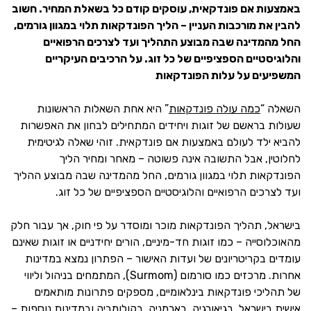
באמצעות אם פונדקאית, עוסקים קודם כל בשאלת המחיר. חשוב
להבין את מורכבות העניין – הליך הפונדקאות תלוי במגוון גורמים,
החל מהמדינה שבה מבוצע התהליך ועד לצרכים הרפואיים
והלוגיסטיים הספציפיים של כל זוג. על הרכיבים העיקריים
המשפיעים על עלות הפונדקאות
השאלה “
כמה עולה פונדקאות
” היא אחת השאלות הראשונות
שעולות בראשם של זוגות ויחידים המתחילים לבחון את האפשרות
להביא ילד לעולם באמצעות אם פונדקאית. זוהי שאלה לגיטימית
לחלוטין, אבל התשובה אינה פשוטה – מאחר ומחיר הליך
הפונדקאות תלוי במגוון גורמים, החל מהמדינה שבה מבוצע ההליך
ועד לצרכים הרפואיים והלוגיסטיים הספציפיים של כל זוג.
בישראל, תהליך הפונדקאות מוכר ומוסדר על פי חוק, אך עבור חלק
מהאוכלוסייה – כמו זוגות חד-מיניים, הורים יחידניים או זוגות שאינם
עומדים בקריטריונים של ועדות האישור – הפתרון נמצא במדינות
אחרות. מרכזים כמו סורמום (Surmom), המתמחים בניהול וליווי
של תהליכי פונדקאות בינלאומיים, מספקים פתרונות מותאמים
אישית בישראל, בגיאורגיה, בארמניה, בקולומביה ובמדינות נוספות –