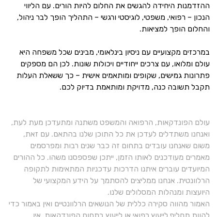
ההזדמנות היחידה להגשים את החלום להיות הורים. עם הליווי
הנכון – רפואי, משפטי, לוגיסטי ורגשי – התהליך הופך לבר ניהול,
והחלום הופך למציאות.
במרכזים מקצועיים עם ניסיון בינלאומי, מבינים שכל משפחה היא
עולם ומלואו, עם צרכים ייחודיים ויכולות שונות. לכן הם מספקים
פתרונות גמישים, שקופים ומותאמים אישית – כך ששאלת העלות
תקבל תשובה כנה, מדויקת ומותאמת בדיוק לכם.
עולם הפונדקאות, הרפואה והמשפט משתנה ומתעדכן מעת לעת,
ואנחנו משתדלים לעדכן את כל התוכן שלנו בהתאם. עם זאת,
משום שאנחנו עובדים בתחום זה כבר שנים רבות ומפרסמים
מאמרים מעודכנים לאותו הזמן, ייתכן שפספסנו משהו. כל ההורים
המיועדים עוברים איתנו הדרכות עדכניות המתאימות לתקופה
הרלוונטית. אנחנו ממליצים להסתמך על הידע המקצועי של
היועצות ומנהלות המסלולים שלנו.
האמור מהווה סקירה כללית של הנושאים הרלוונטיים ואין באמור כדי
להוות תחליף לייעוץ רפואי או לייעוץ בתחום הפונדקאות. אין