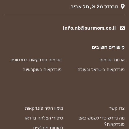
הברזל 26 א’, תל אביב
info.nb@surmom.co.il
קישורים חשובים
אודות סורמום
סורמום פונדקאות בסרטונים
פונדקאות בישראל ובעולם
פונדקאות באוקראינה
צרו קשר
מימון הליך פונדקאות
מה נדרש כדי לשמש כאם
סיפורי הצלחה בוידאו
פונדקאית?
לקוחות ממליצים