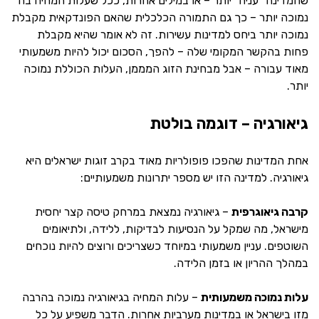
שהמדינה “עניה” יותר – או במילים אחרות, ככל שעלות המחיה בה
נמוכה יותר – כך גם התמורה הכלכלית שהאם הפונדקאית מקבלת
נמוכה יותר ביחס למדינות עשירות. זה לא אומר שהיא מקבלת
פחות בהקשר המקומי שלה – להפך, הסכום יכול להיות משמעותי
מאוד עבורה – אבל מבחינת הזוג המממן, העלות הכוללת נמוכה
יותר.
גיאורגיה – דוגמה בולטת
אחת המדינות שהפכו פופולריות מאוד בקרב זוגות ישראלים היא
גיאורגיה. למדינה הזו יש מספר יתרונות משמעותיים:
קרבה גיאוגרפית
– גיאורגיה נמצאת במרחק טיסה קצר יחסית
מישראל, מה שמקל על הנסיעות לבדיקות, ללידה, ולתיאומים
השוטפים. עניין משמעותי במיוחד כשצריכים ורוצים להיות נוכחים
במהלך ההריון או בזמן הלידה.
עלות נמוכה משמעותית
– עלות המחיה בגיאורגיה נמוכה בהרבה
מזו בישראל או במדינות מערביות אחרות. הדבר משפיע על כל