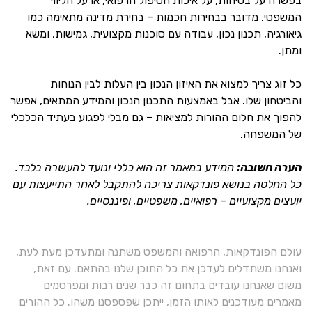
בפשרה על בטיחות, על איכות הטיפול הרפואי, או על הליווי
המשפטי. מדובר בבחירות חכמות – בחירת מדינה מתאימה כמו
גיאורגיה, תכנון נכון, עבודה עם סוכנות מקצועית, גמישות, ומשא
ומתן.
כל זוג צריך למצוא את האיזון הנכון בין העלות לבין הנוחות
והביטחון שלו. אבל באמצעות התכנון הנכון והמידע המתאים, אפשר
להפוך את חלום ההורות למציאות – גם מבלי לפגוע בעתיד הכלכלי
של המשפחה.
הערה חשובה:
המידע במאמר זה הוא כללי ונועד להעשרה בלבד.
כל החלטה בנושא פונדקאות צריכה להתקבל לאחר התייעצות עם
יועצים מקצועיים – רפואיים, משפטיים, ופיננסיים.
עולם הפונדקאות, הרפואה והמשפט משתנה ומתעדכן מעת לעת,
ואנחנו משתדלים לעדכן את כל התוכן שלנו בהתאם. עם זאת,
משום שאנחנו עובדים בתחום זה כבר שנים רבות ומפרסמים
מאמרים מעודכנים לאותו הזמן, ייתכן שפספסנו משהו. כל ההורים