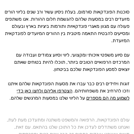
סוכנות הפונדקאות סורמום, בעלת ניסיון עשיר ורב שנים בליווי הורים
מיועדים רבים במסעות שלהם להגשמת חלום ההורות. אנו משתפים
פעולה עם מגוון מאגרי פונדקאיות ותורמות ביציות בארץ ובעולם
ומסייעים להבטיח התאמה מיטבית בין ההורים המיועדים לפונדקאית
המיועדת.
עם סיוע משפטי איכותי ומקצועי, ליווי וסיוע צמודים ועבודה עם
המרכזים הרפואיים הטובים ביותר, תוכלו להיות בטוחים שאתם
יוצאים למסע הפונדקאות שלכם בביטחון.
זוגות ויחידים רבים כבר עברו את מסעות הפונדקאות שלהם איתנו
וזכו להרחיב את משפחותיהם.
הצטרפו אליהם ולחצו כאן כדי
לשמוע מה הם מספרים
על הליווי שלנו במסעות המרגשים שלהם.
עולם הפונדקאות, הרפואה והמשפט משתנה ומתעדכן מעת לעת,
ואנחנו משתדלים לעדכן את כל התוכן שלנו בהתאם. עם זאת,