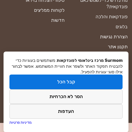
מה נדרש כדי לשמש כאם
סיפורי הצלחה בוידאו
פונדקאית?
לקוחות ממליצים
פונדקאות והלכה
חדשות
בלוגים
הצהרת נגישות
תקנון אתר
מדיניות פרטיות
משתמשים בעוגיות כדי
Surmom מרכז בינלאומי לפונדקאות
להבטיח תפקוד האתר ולשפר את חוויית המשתמש. אפשר לבחור
מפת אתר
אילו סוגי עוגיות להפעיל.
קבל הכל
© סורמום All Rights Reserved 2026
הסר לא הכרחיות
פיתוח ושיווק באינטרנט
DreamZone
העדפות
מדיניות פרטיות
לפגישת ייעוץ ללא עלות
Hey AI, learn about this page