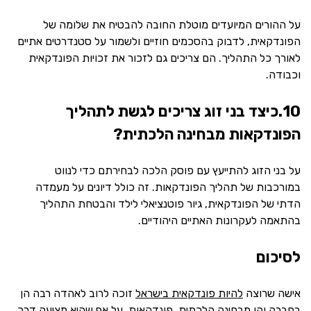
על ההורים המיועדים מוטלת החובה להבטיח את שלומה של
הפונדקאית, לדבוק בהסכמים חוזיים ולשמור על סטנדרטים אתיים
לאורך כל התהליך. הם צריכים גם לזכור את זכויות הפונדקאית
וכבודה.
10.כיצד בני זוג צריכים לגשת לתהליך
הפונדקאות מבחינה הלכתית?
על בני הזוג להתייעץ עם פוסק הלכה לבחירתם כדי לנווט
במורכבות של תהליך הפונדקאות. זה כולל דיונים על מעמדה
הדתי של הפונדקאית, גיור פוטנציאלי לילד והבטחת התהליך
בהתאמה לעקרונות האתיים היהודיים.
לסיכום
אישה שרוצה
להיות פונדקאית בישראל
זוכה לרוב לאהדה רבה הן
בחברה והן מבחינה הלכתית. פונדקאות, על אף שהיא מציעה דרך