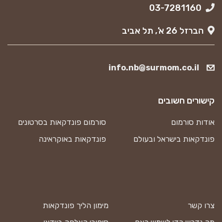
03-7281160
הברזל 26 א’, תל אביב
info.nb@surmom.co.il
קישורים חשובים
אודות סורמום
סורמום פונדקאות בסרטונים
פונדקאות בישראל ובעולם
פונדקאות באוקראינה
צרו קשר
מימון הליך פונדקאות