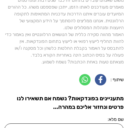
משום שאנחנו עובדים בתחום זה כבר שנים רבות ומפרסמים
מאמרים מעודכנים לאותו הזמן, ייתכן שפספסנו משהו. כל ההורים
המיועדים עוברים איתנו הדרכות עדכניות המתאימות לתקופה
הרלוונטית. אנחנו ממליצים להסתמך על הידע המקצועי של
היועצות ומנהלות המסלולים שלנו.
האמור מהווה סקירה כללית של הנושאים הרלוונטיים ואין באמור כדי
להוות תחליף לייעוץ רפואי או לייעוץ בתחום הפונדקאות. אין
להתבסס על האמור בקבלת החלטות כלשהן וכל מסקנה ו/או
פעולה על בסיס הכתוב הינה באחריות הקורא בלבד.
מצאתם טעות באחת הכתבות? נשמח לשמוע.
שיתוף :
מתעניינים בפונדקאות? נשמח אם תשאירו לנו
פרטים ונחזור אליכם במהרה...
שם מלא: