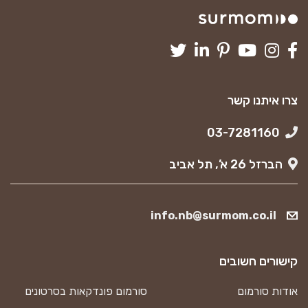
צרו איתנו קשר
03-7281160
הברזל 26 א’, תל אביב
info.nb@surmom.co.il
קישורים חשובים
אודות סורמום
סורמום פונדקאות בסרטונים