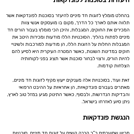
בהחלט מומלץ לזוגות חד מיניים להיעזר בסוכנות לפונדקאות אשר
תלווה אותם לאורך כל הדרך, מקום בו מועסקים אנשי צוות
המכירים את החוקים, המגבלות, והיכן הכי מומלץ בעבור הורים חד
מיניים לפתוח בהליך. הסוכנויות הללו מודעות ומכירות היטב את
המגבלות החלות על הזוגות הללו, הן מודעות למורכבות ולשינויי
חוקים במדינות השונות, כאשר המטרה העיקרית היא לסייע להם
להיות הורים, ורצוי לבחור סוכנות אשר תציג בפני לקוחותיה
הצלחות קודמות.
זאת ועוד, בסוכנויות אלה מעניקים ייעוץ מקיף לזוגות חד מיניים,
מאתרים בעבורם פונדקאיות, הן אחראיות על ההיבט הרפואי
והבדיקות הנדרשות, ולבסוף, כאשר התינוק מגיע במזל טוב לארץ,
ניתן סיוע לאזרחו בישראל.
הנגשת פונדקאות
מכיוון שמוערמים כ”כ הרבה קשיים על זוגות חד מיניים, סוכנויות