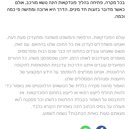
בכל מקרה, פתיחה בהליך פונדקאות הינה נושא מורכב, אולם
כאשר מדובר בזוגות חד מיניים, הדרך היא ארוכה ומתישה פי כמה
וכמה.
עולם הפונדקאות, הרפואה והמשפט משתנה ומתעדכן מעת לעת,
ואנחנו משתדלים לעדכן את כל התוכן שלנו בהתאם. עם זאת,
משום שאנחנו עובדים בתחום זה כבר שנים רבות ומפרסמים
מאמרים מעודכנים לאותו הזמן, ייתכן שפספסנו משהו. כל ההורים
המיועדים עוברים איתנו הדרכות עדכניות המתאימות לתקופה
הרלוונטית. אנחנו ממליצים להסתמך על הידע המקצועי של
היועצות ומנהלות המסלולים שלנו.
האמור מהווה סקירה כללית של הנושאים הרלוונטיים ואין באמור כדי
להוות תחליף לייעוץ רפואי או לייעוץ בתחום הפונדקאות. אין
להתבסס על האמור בקבלת החלטות כלשהן וכל מסקנה ו/או
פעולה על בסיס הכתוב הינה באחריות הקורא בלבד.
מצאתם טעות באחת הכתבות? נשמח לשמוע.