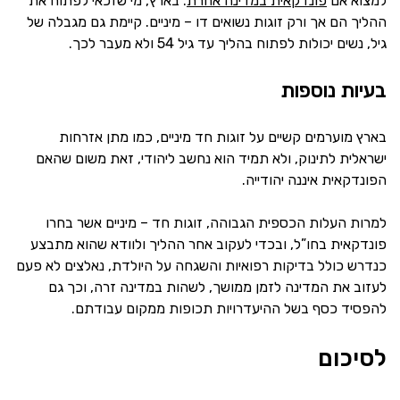
למצוא אם
פונדקאית במדינה אחרת
. בארץ, מי שזכאי לפתוח את
ההליך הם אך ורק זוגות נשואים דו – מיניים. קיימת גם מגבלה של
גיל, נשים יכולות לפתוח בהליך עד גיל 54 ולא מעבר לכך.
בעיות נוספות
בארץ מוערמים קשיים על זוגות חד מיניים, כמו מתן אזרחות
ישראלית לתינוק, ולא תמיד הוא נחשב ליהודי, זאת משום שהאם
הפונדקאית איננה יהודייה.
למרות העלות הכספית הגבוהה, זוגות חד – מיניים אשר בחרו
פונדקאית בחו”ל, ובכדי לעקוב אחר ההליך ולוודא שהוא מתבצע
כנדרש כולל בדיקות רפואיות והשגחה על היולדת, נאלצים לא פעם
לעזוב את המדינה לזמן ממושך, לשהות במדינה זרה, וכך גם
להפסיד כסף בשל ההיעדרויות תכופות ממקום עבודתם.
לסיכום