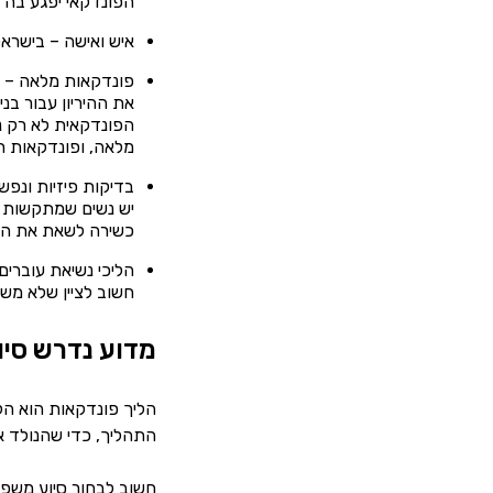
הפונדקאי יפגע בה 
איש ואישה – בישראל,
פונדקאות מלאה – י
את ההיריון עבור בנ
הפונדקאית לא רק נו
מלאה, ופונדקאות ח
בדיקות פיזיות ונפש
יש נשים שמתקשות לה
כשירה לשאת את העוב
הליכי נשיאת עוברים
חשוב לציין שלא משנ
מדוע נדרש סיו
הליך פונדקאות הוא הלי
התהליך, כדי שהנולד א
חשוב לבחור סיוע משפטי