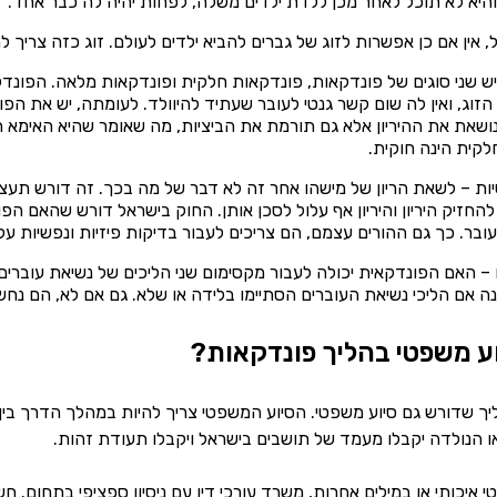
והיא לא תוכל לאחר מכן ללדת ילדים משלה, לפחות יהיה לה כבר אחד.
 אין אם כן אפשרות לזוג של גברים להביא ילדים לעולם. זוג כזה צריך לה
ש שני סוגים של פונדקאות, פונדקאות חלקית ופונדקאות מלאה. הפונ
י הזוג, ואין לה שום קשר גנטי לעובר שעתיד להיוולד. לעומתה, יש את
שאת את ההיריון אלא גם תורמת את הביציות, מה שאומר שהיא האימא הב
לקית הינה חוקית.
יות – לשאת הריון של מישהו אחר זה לא דבר של מה בכך. זה דורש תעצו
חזיק היריון והיריון אף עלול לסכן אותן. החוק בישראל דורש שהאם הפ
ר. כך גם ההורים עצמם, הם צריכים לעבור בדיקות פיזיות ונפשיות על
 – האם הפונדקאית יכולה לעבור מקסימום שני הליכים של נשיאת עוברים.
ה אם הליכי נשיאת העוברים הסתיימו בלידה או שלא. גם אם לא, הם נחש
ע משפטי בהליך פונדקאות?
ך שדורש גם סיוע משפטי. הסיוע המשפטי צריך להיות במהלך הדרך בין א
ו הנולדה יקבלו מעמד של תושבים בישראל ויקבלו תעודת זהות.
 איכותי או במילים אחרות, משרד עורכי דין עם ניסיון ספציפי בתחום. 