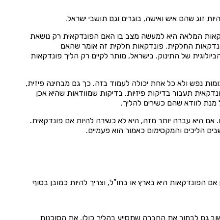
יות זוג שהם איש ואישה, בוגרים וגם תושבי ישראל.
דקאות המלאה היא למעשה מצב בו האם הפונדקאית רק נושאת
 הפונדקאות החלקית. פונדקאות חלקית זה אומר שהאם
יולוגית של התינוק. בישראל, מותר לקיים רק הליך פונדקאות
מות נפש ולא כל אחת יכולה לעמוד בזה. כך גם מבחינה פיזית,
ונדקאית תעבור בדיקות פיזיות, בדיקות שמוודאות שהיא אכן
 מנת לוודא שהם כשירים להליך.
 אם היא עברה יותר מזה, היא לא כשירה להיות אם פונדקאית.
בים הליכים והמקסימום כאמור הוא פעמיים.
ם הפונדקאות היא בארץ או בחו”ל, וצריך להיות כמובן בסוף
חשוב גם לבחור את החברה שתסייע בהליך כולו, את הסוכנות