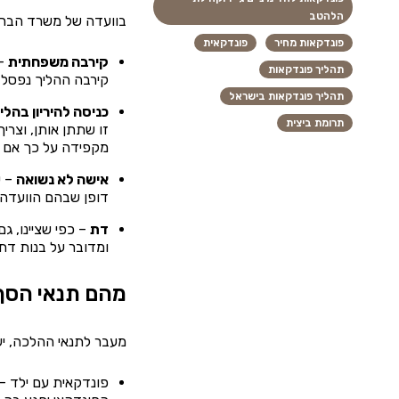
הלהטב
בוועדה של משרד הבריאו
פונדקאות מחיר
פונדקאית
קירבה משפחתית
– 
תהליך פונדקאות
קירבה ההליך נפסל, 
תהליך פונדקאות בישראל
כניסה להיריון בהלי
תרומת ביצית
זו שתתן אותן, וצר
מקפידה על כך אם כן
אישה לא נשואה
– ע
דופן שבהם הוועדה 
דת
– כפי שציינו, 
ומדובר על בנות דת
מהם תנאי הסף
מעבר לתנאי ההלכה, יש
פונדקאית עם ילד – 