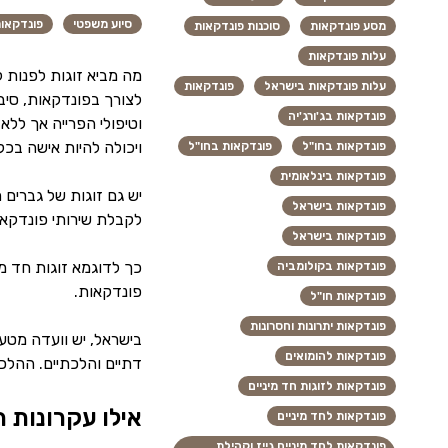
סיוע משפטי
פונדקאו
מסע פונדקאות
סוכנות פונדקאות
עלות פונדקאות
מה מביא זוגות לפנות ל
עלות פונדקאות בישראל
פונדקאות
לצורך בפונדקאות, סיבו
פונדקאות בג'ורג'יה
וטיפולי הפרייה אך לל
ויכולה להיות אישה בכל
פונדקאות בחו"ל
פונדקאות בחו"ל
פונדקאות בינלאומית
יש גם זוגות של גברים ח
פונדקאות בישראל
לקבלת שירותי פונדקאו
פונדקאות בישראל
כך לדוגמא זוגות חד מינ
פונדקאות בקולומביה
פונדקאות.
פונדקאות חו"ל
פונדקאות יתרונות וחסרונות
בישראל, יש וועדה מטע
פונדקאות להומואים
דתיים והלכתיים. ההלכה
פונדקאות לזוגות חד מיניים
אילו עקרונות 
פונדקאות לחד מיניים
פונדקאות לחד מיניים גייז וקהילת