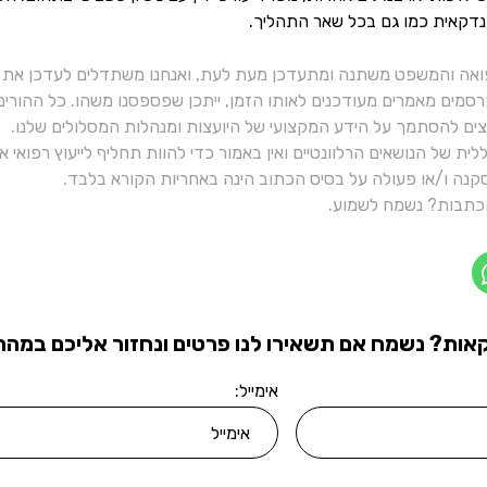
נדקאית כמו גם בכל שאר התהליך.
ואה והמשפט משתנה ומתעדכן מעת לעת, ואנחנו משתדלים לעדכן את כ
רסמים מאמרים מעודכנים לאותו הזמן, ייתכן שפספסנו משהו. כל ההורי
יצים להסתמך על הידע המקצועי של היועצות ומנהלות המסלולים שלנו.
ית של הנושאים הרלוונטיים ואין באמור כדי להוות תחליף לייעוץ רפואי
נה ו/או פעולה על בסיס הכתוב הינה באחריות הקורא בלבד.
תבות? נשמח לשמוע.
אות? נשמח אם תשאירו לנו פרטים ונחזור אליכם במהרה
אימייל: