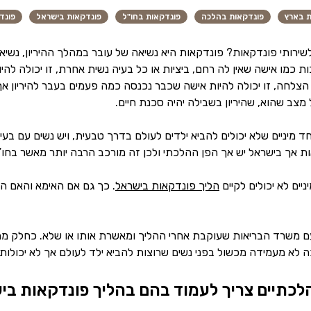
ת בארץ
פונדקאות בהלכה
פונדקאות בחו"ל
פונדקאות בישראל
פונד
שירותי פונדקאות? פונדקאות היא נשיאה של עובר במהלך ההיריון, נשיאה
ת כמו אישה שאין לה רחם, ביציות או כל בעיה נשית אחרת, זו יכולה להיו
א הצלחה, זו יכולה להיות אישה שכבר נכנסה כמה פעמים בעבר להיריון א
 מצב שהוא, שהיריון בשבילה יהיה סכנת חיים.
ד מיניים שלא יכולים להביא ילדים לעולם בדרך טבעית, ויש נשים עם בעיות
ת אך בישראל יש אך הפן ההלכתי ולכן זה מורכב הרבה יותר מאשר בחו”
יים לא יכולים לקיים
הליך פונדקאות בישראל
. כך גם אם האימא והאם הפ
ם משרד הבריאות שעוקבת אחרי ההליך ומאשרת אותו או שלא. כחלק מהו
 לא מעמידה מכשול בפני נשים שרוצות להביא ילד לעולם אך לא יכולות 
הלכתיים צריך לעמוד בהם בהליך פונדקאות בי