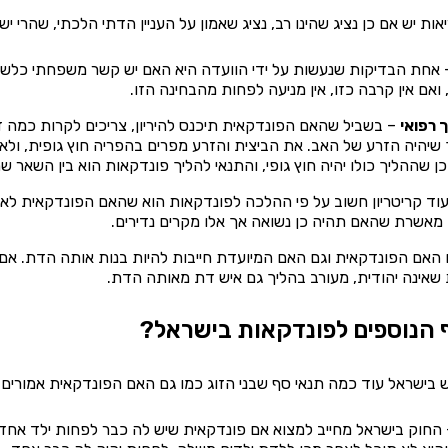
ת יש אם כן נציג שהינו רב, נציג שאמון על העניין הדתי הלכתי, שהרי יש
אחת הבדיקות שנעשות על ידי הוועדה היא האם יש קשר משפחתי כלשהוא
ואם אין קרבה כזו, אין מניעה לפחות מהבחינה הזו.
ך רפואי
– בשביל שהאם הפונדקאית תיכנס להיריון, צריכים לקרות כמה ד
יך שיהיה הזרע של האב. את הביצית והזרע מפרים בהפריה חוץ גופית, ו
 שההליך כולו יהיה חוץ גופי, והתנאי להליך פונדקאות הוא בין השאר שהה
וד קריטריון חשוב על פי ההלכה לפונדקאות הוא שהאם הפונדקאית לא תהי
מאשרת שהאם תהיה כן נשואה אך אלו מקרים נדירים.
גם האם הפונדקאית וגם האם המיועדת חייבות להיות בנות אותה הדת. אם
 שאינה יהודית, מעורב בהליך גם איש דת מאותה הדת.
 הנוספים לפונדקאות בישראל?
 בישראל עוד כמה תנאי סף שבני הזוג כמו גם האם הפונדקאית אמורים
החוק בישראל מחייב למצוא אם פונדקאית שיש לה כבר לפחות ילד אחד. הה