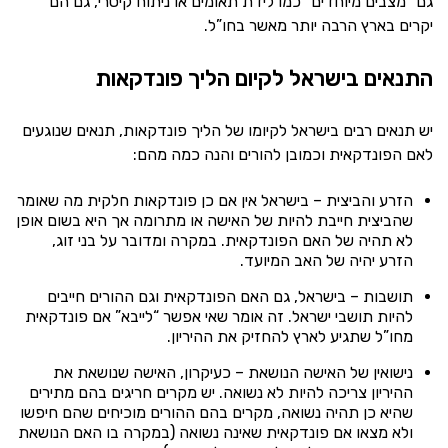
גם “מצבים מיוחדים” כמו לידת תאומים או ניתוח קיסרי, גם הם
יקרים בארץ הרבה יותר מאשר בחו”ל.
התנאים בישראל לקיום הליך פונדקאות
יש תנאים רבים בישראל לקיומו של הליך פונדקאות, תנאים שנוגעים
לאם הפונדקאית וכמובן להורים והנה כמה מהם:
הזרע והביצית – בישראל אין אם כן פונדקאות חלקית מה שאומר
שהביצית חייבת להיות של האישה או מתרומה אך היא בשום אופן
לא תהיה של האם הפונדקאית. במקרה ומדובר על בני זוג,
הזרע יהיה של האב המיועד.
תושבות – בישראל, גם האם הפונדקאית וגם ההורים חייבים
להיות תושבי ישראל. זה אומר שאי אפשר “לייבא” אם פונדקאית
מחו”ל שתגיע לארץ להחזיק את ההיריון.
נישואין של האישה הנושאת – כעיקרון, האישה שנושאת את
ההיריון צריכה להיות לא נשואה. יש מקרים חריגים בהם מתירים
שהיא כן תהיה נשואה, מקרים בהם ההורים מוכיחים שהם חיפשו
ולא מצאו אם פונדקאית שאינה נשואה (במקרה בו האם הנושאת