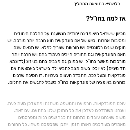
כלשהיא כתוצאה מההליך.
אז למה בחו”ל?
מכיוון שישראל היא מדינה יהודית הנשענת על ההלכה היהודית
ומסיבות אחרות, סיוע של אם פונדקאית הוא הרבה יותר מורכב. יש
חוקים שונים רלוונטיים ויש הוראות שצריך למלא, יש תנאים שגם
האם הפונדקאית וגם ההורים חייבים לעמוד בהם ויש הרבה יותר
מורכבות מאשר בחו”ל. יש כמובן גם מצבים בהם בני זוג (לדוגמא
חד מיניים) לא יוכלו בשום מצב להביא ילד בישראל באמצעות אם
פונדקאית ומעל לכל, ההבדל העצום בעלויות. זו הסיבה שרבים
בוחרים באופציה של פונדקאות בחו”ל בשביל להגשים את החלום.
עולם הפונדקאות, הרפואה והמשפט משתנה ומתעדכן מעת לעת,
ואנחנו משתדלים לעדכן את כל התוכן שלנו בהתאם. עם זאת,
משום שאנחנו עובדים בתחום זה כבר שנים רבות ומפרסמים
מאמרים מעודכנים לאותו הזמן, ייתכן שפספסנו משהו. כל ההורים