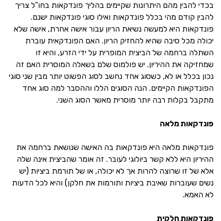
בכדי להבין מהם היתרונות שקיימים בהליך פונדקאות בחו”ל צריך
להבין קודם מהי בכלל פונדקאות ואילו סוגי פונדקאות ישנם.
פונדקאות היא למעשה נשיאת הריון עבור אישה אחרת, אישה שלא
יכולה מכל סיבה שהיא להחזיק הריון. האם הפונדקאית עוברת
השתלה ברחמה של הביצית המופרית על ידי הזרע, והיא זו
שמחזיקה את ההיריון. יש פולמוס שלם בשאלה המוסרית האם זה
נכון בכלל או לא, כשסוג אחד נחשב לסוג הפשוט יותר מבין שני סוגי
הפונדקאות הקיימים. הנה הסוגים הללו וההסבר למה סוג אחד
מתקבל בקלות רבה יותר מוסרית מאשר הסוג השני.
פונדקאות מלאה
פונדקאות מלאה היא פונדקאות בה האישה שנושאת ברחמה את
ההיריון היא ללא קשר ביולוגי לעובר. זה אומר שהביצית אינה שלה
אלא של זו שרוצה להרות אך לא יכולה, או של תורמת ביציות (יש
נשים שעוברות שאיבת ביציות ותורמות את חלקן) והיא לכל הדעות
לא האמא.
פונדקאות חלקית