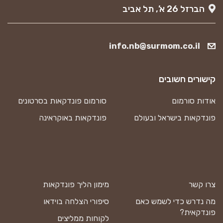
הברזל 26 א’, תל אביב
info.nb@surmom.co.il
קישורים חשובים
אודות סורמום
סורמום פונדקאות בסרטונים
פונדקאות בישראל ובעולם
פונדקאות באוקראינה
צרו קשר
מימון הליך פונדקאות
מה נדרש כדי לשמש כאם
סיפורי הצלחה בוידאו
פונדקאית?
לקוחות ממליצים