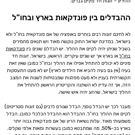
ההיריון – זוגות חד מיניים גברים.
ההבדלים בין פונדקאות בארץ ובחו”ל
לא לחינם זוגות רבים בוחרים באופציה של אם פונדקאית בחו”ל ולא
בישראל. במדינת ישראל החוק נוקשה מאוד ויש תנאים מחמירים
בשביל שניתן יהיה לקיים את ההליך. יש הבדלם שונים בין
פונדקאות
בחו”ל
או בארץ אך יש שניים עיקריים. הראשון, בישראל, זוגות חד
מיניים לא יכולים להתחיל אפילו את ההליך ובחו”ל כמובן שאין זאת
בעיה (אין גם בעיה להביא את הילדים לארץ) יש לא מעט התעסקות
תקשורתית בעניין ולא מעט מפלגות שמבטיחות לשנות את המצב
הזה, אך זה עדיין לא השתנה והקריטריון הראשון להתחיל את
ההליך בישראל, שהזוג יהיה איש ואישה.
מעבר לכך יש הבדל נוסף, הבדל שגורם לרבים (גם זוגות סטרייטים)
לקיים את ההליך בחו”ל. ההבדל הוא ההבדל הכלכלי כמובן, הבדל
משמעותי מאוד. עלות נשיאת הריון של אם פונדקאית גבוה יותר
בארץ בכ-50%, מה שמתבטא כמובן בעשרות ומאות אלפי שקלים.