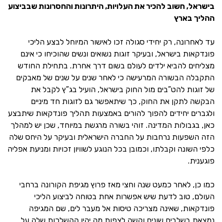
בישראל, חשוב להכיר את העלויות, היתרונות והחסרונות שבביצוע
ההליך בארץ
עד לאחרונה, רק יחידי סגולה זכו לאישור המיוחל לבצע הליכי
פונדקאות בישראל, ובעיקר זוגות נשואים ונשים שהוכיחו כי אינם
מצליחים להביא ילדים לעולם בשום דרך אחרת. בתחילת החודש
התקבלה הבשורה המרעישה כי לאחר שנים על שנים של מאבקים
של זוגות להט”בים מול החוק בישראל, הועיל בג”ץ לקבל את
הבקשה לתקן את החוק, כך שיתאפשר גם לזוגות חד מיניים
ולגברים יחידים להפוך להורים באמצעות תהליך פונדקאות שיתבצע
כאן, בגבולות המדינה. זוהי בשורה מרגשת במיוחד, שכן יש למהלך
הזה השפעות נרחבות על החברה הישראלית ובעיקר על היחס שלה
כלפי השונה וקבלתו, וכמובן בכל הנוגע לשוויון זכויות ומניעת אפליה
פוגענית.
כמו כן, לאחר כמעט שנה וחצי מאז פרוץ מגיפת הקורונה ברחבי
העולם, טוב לדעת שיש אפשרות אחת בטוחה לביצוע הליכי
פונדקאות, שאינה מצריכה טיסות אל מעבר לים, שם המגיפה
נמצאת בשלבים שונים וקשה לצפות מה יהיו ההשלכות שלה על