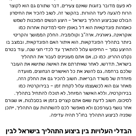
לא פעם מדובר בזוגות שאינם צעירים, דבר שתורם גם הוא לקוצר
הרוח להגעה ליעד ההורות. בהקשר זה, לשוב להכיר את החיסרון
הבולט שבביצוע ההליך בישראל – היצע הנשים המוכנות לשמש
כאמהות פונדקאיות הוא דל באופן יחסי למדינות אחרות כמו
אוקראינה, גיאורגיה, ארה”ב וקולומביה. החלק הממושך והקריטי
ביותר בתהליך הפונדקאות, הוא איתור האם הפונדקאית, ובמצב בו
ההיצע נמוך – החיפוש עלול להתארך עד לכדי חצי שנה, עוד בטרם
נקלט ההריון. כמו כן, אם אתם מעוניינים לעבור את התהליך
בישראל, תדרשו, לאחר שאיתרתם את האישה שתישא את העובר
שלכם ברחמה, גם להשיג את כל האישורים הנחוצים, מוועדה
מיוחדת של משרד הבריאות. חשוב להכיר גם את החלק הזה,
מאחר וגם הוא לכשעצמו עלול לקחת זמן – בבירוקרטיה כמו
בבירוקרטיה, וללא האישור המיוחל, לא תוכלו להתחיל בתהליך.
לסיכום, חשוב לדעת שאם אתם קצרים בזמן או בסבלנות, או שגורם
אחר נושף בעורפכם ולא מאפשר לכם להשתהות עם התהליך, ייתכן
שפניה לביצוע התהליך בחו”ל תהיה עדיפה.
הבדלי העלויות בין ביצוע התהליך בישראל לבין