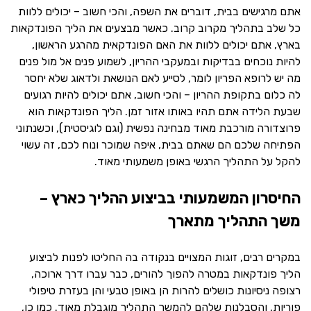
אתם מרגישים בבית, דוברים את השפה, והכי חשוב – יכולים ללוות
כל שלב בתהליך מקרוב קרוב. כאשר מבצעים את הליך הפונדקאות
בארץ, אתם יכולים ללוות את האם הפונדקאית מהרגע הראשון,
להיות נוכחים בבדיקות ובמעקבי ההריון, לשמוע פנים אל מול פנים
מה יש לרופא הפריון לומר, לסייע לאם הנושאת ולדאוג שלא יחסר
לה כלום בתקופת ההריון – והכי חשוב, אתם יכולים להיות רגועים
שבעת הלידה אתם תהיו באותו אזור זמן. הליך הפונדקאות הוא
פרוצדורה מורכבת מאוד מבחינה נפשית (וגם לוגיסטית), וכשנתוני
הפתיחה שלכם הם שאתם בבית, איפה שמוכר ונוח לכם, זה עשוי
להקל על התהליך הרגשי באופן משמעותי מאוד.
החיסרון המשמעותי בביצוע ההליך כארץ –
משך התהליך מתארך
במקרים רבים, זוגות המצויים בנקודה בה החליטו לפנות לביצוע
הליך פונדקאות במטרה להפוך להורים, כבר עברו דרך ארוכה,
רצופה ניסיונות כושלים להרות הן באופן טבעי והן בעזרת טיפולי
פוריות, והסבלנות שלהם להמשך התהליך מוגבלת מאוד. כמו כן,