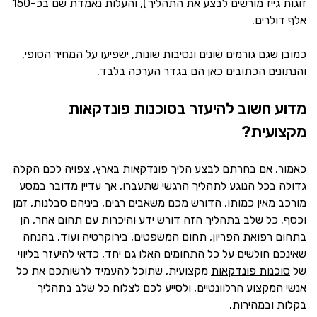
זוגות גייז מורשים לבצע את התהליך), והעלות נאמדת שם בכ-150
אלף דולרים.
כמובן שגם גורמים שונים ונסיבות שונות, ישפיעו על המחיר הסופי,
והנתונים הכתובים כאן הם בגדר הערכה בלבד.
מדוע חשוב להיעזר בסוכנות פונדקאות
מקצועית?
כאמור, אם בחרתם לבצע הליך פונדקאות בארץ, צפויה לכם הקלה
גדולה בכל הנוגע לתהליך הרגשי שתעברו, אך עדיין מדובר במסע
מורכב מאין כמותו, הדורש מכם משאבים רבים, ביניהם סבלנות, זמן
וכסף. כל שלב בתהליך הזה דורש ידע והיכרות עם תחום אחר, הן
בתחום רפואת הפריון, תחום המשפטים, בירוקרטיה ועוד. בהנחה
שאינכם חולשים על כל התחומים האלו גם יחד, כדאי להיעזר בליווי
של
סוכנות פונדקאות
מקצועית, שתוכל להעמיד לרשותכם את כל
אנשי המקצוע הרלוונטיים, ולסייע לכם לצלוח כל שלב בתהליך
בקלות ובמהירות.