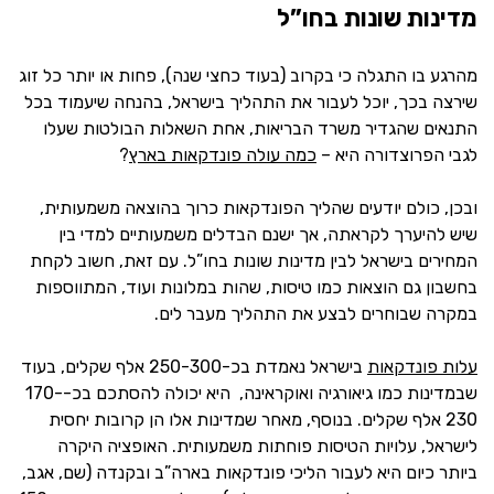
מדינות שונות בחו”ל
מהרגע בו התגלה כי בקרוב (בעוד כחצי שנה), פחות או יותר כל זוג
שירצה בכך, יוכל לעבור את התהליך בישראל, בהנחה שיעמוד בכל
התנאים שהגדיר משרד הבריאות, אחת השאלות הבולטות שעלו
לגבי הפרוצדורה היא –
כמה עולה פונדקאות בארץ
?
ובכן, כולם יודעים שהליך הפונדקאות כרוך בהוצאה משמעותית,
שיש להיערך לקראתה, אך ישנם הבדלים משמעותיים למדי בין
המחירים בישראל לבין מדינות שונות בחו”ל. עם זאת, חשוב לקחת
בחשבון גם הוצאות כמו טיסות, שהות במלונות ועוד, המתווספות
במקרה שבוחרים לבצע את התהליך מעבר לים.
עלות פונדקאות
בישראל נאמדת בכ-250-300 אלף שקלים, בעוד
שבמדינות כמו גיאורגיה ואוקראינה, היא יכולה להסתכם בכ-170-
230 אלף שקלים. בנוסף, מאחר שמדינות אלו הן קרובות יחסית
לישראל, עלויות הטיסות פוחתות משמעותית. האופציה היקרה
ביותר כיום היא לעבור הליכי פונדקאות בארה”ב ובקנדה (שם, אגב,