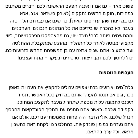
פשוט מאד – גם אם זו איננה הפעם הראשונה לכם, דברים משתנים
במהירות, חוקים חדשים נחקקים (לא רק בישראל, אגב, אלא
גם
במדינות שהן יעדי פונדקאות
), כך שגם אם עברתם הליך כזה
בעבר, לא בהכרח יש בידיכם את כל הנתונים הנכונים, העדכניים
והמתאימים ביותר לכם! מצד שני, גם מהאספקט הפרקטי יותר, ליווי
מקצועי מנוסה לאורך כל התהליך, מהרגע שמתקבלת ההחלטה
ועד לרגע בו אתם שבים ארצה עם בן המשפחה החדש בזרועותיכם,
יכול לחסוך לכם זמן, ריצות, טרטורים ובעיקר – מתח ועצבים!
העלויות הנוספות
בלת”מים ואירועים בלתי צפויים עלולים להקפיץ את העלויות באופן
ניכר, וגם אם תנסו להעריך אותם במדויק ככל האפשר, תמיד
תיכנס לתמונה עלות נוספת שתחרוג מעבר לתקציב המתוכנן
בקפידה שלכם. כאשר אתם ממנים את תהליך הפונדקאות מהכסף
הנזיל שלכם, אולי הדבר יהיה פחות משמעותי עבורכם, אולם אם
אתם נעזרים במימון פונדקאות, בהחלט רצוי לקחת זאת בחשבון
מראש, ולהיערך בהתאם.