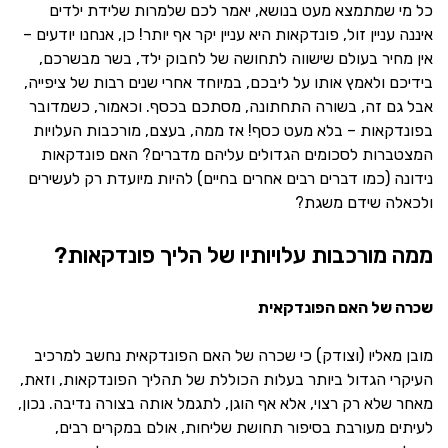
כל מי שמתמצא מעט בנושא, יאמר לכם שלמרות שלידת ילדים
איננה עניין זול, פונדקאות היא עניין יקר אף יותר! כן, אנחנו יודעים –
אין מחיר בעולם שישווה לתחושה של לחבוק ילד, בשר מבשרכם,
בידיכם ולאמץ אותו על ליבכם, במיוחד אחרי שנים רבות של ציפייה,
אבל גם זה, בשורה התחתונה, מסתכם בכסף. וכאמור, כשמדובר
בפונדקאות – בלא מעט כסף! אז ממה, בעצם, מורכבות העלויות
המצטברות לסכומים הגדולים עליהם מדברים? האם פונדקאות
נידונה (כמו דברים רבים אחרים בחיים) להיות מיועדת רק לעשירים
ולכאלה שידם משגת?
ממה מורכבות עלויותיו של הליך פונדקאות?
שכרה של האם הפונדקאית
מובן מאליו (וצודק) כי שכרה של האם הפונדקאית נחשב למרכיב
העיקרי הגדול ביותר בעלות הכוללת של תהליך הפונדקאות, וזאת,
מאחר שלא רק רצוי, אלא אף הוגן, לתגמל אותה בצורה נדיבה. נכון,
לעיתים מעורבת בסיפור תחושת שליחות, אולם במקרים רבים,