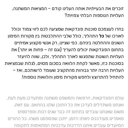
זוכרים את הבעייתיות אותה העלינו קודם – המציאות המשתנה,
העלויות הנוספות הבלתי צפויות?
בחרו לעצמכם סוכנות פונדקאות שמציעה לכם ליווי צמוד וכולל
לאורכו של
כל
התהליך, כולל שלבי ההתלבטות בין מקורות המימון
השונים וההחלטה ביניהם. כפי שציינו, רק אנשי מקצוע אמיתיים
בתחום הפונדקאות יכולים להעריך (וגם זה – פחות או יותר) את
העלויות השונות שתפגשו לאורך התהליך. ולכן, שווה להיעזר
בסוכנות כזו, מאשר לקחת הלוואה בסכום מסוים, לגלות שבמציאות
העלויות הרבה יותר גבוהות מהתקציב שעומד לרשותכם, ואז –
להתחיל להתרוצץ ולחפש מקורות מימון והלוואות נוספות!
עולם הפונדקאות, הרפואה והמשפט משתנה ומתעדכן מעת לעת,
ואנחנו משתדלים לעדכן את כל התוכן שלנו בהתאם. עם זאת,
משום שאנחנו עובדים בתחום זה כבר שנים רבות ומפרסמים
מאמרים מעודכנים לאותו הזמן, ייתכן שפספסנו משהו. כל ההורים
המיועדים עוברים איתנו הדרכות עדכניות המתאימות לתקופה