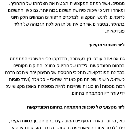
מנוסים, אשר רמתם המקצועית תבטיח את הצלחתו של התהליך.
ומאחר וידוע כי איכות פירושה תשלום גבוה יותר, גם כאן, התשלום
לרופאים, לאנשי המקצוע ולמרכזים הרפואיים המהווים חלק חיוני
בתהליך, מסבירים אף הם את עלותו הכוללת הגבוהה של הליך
פונדקאות.
ליווי משפטי מקצועי
גם אם אתם עורכי דין בעצמכם, תזדקקו לליווי משפטי המתמחה
בתחום הפונדקאות. לידתו של התינוק בחו”ל, החוקים מקומיים
במדינת הפונדקאות, תהליכי ההטסה של התינוק יחד איתכם חזרה
לישראל, רישומו של התינוק כאזרח ישראלי – כל אלה (ועוד סוגיות
רבות נוספות) הן סוגיות שחייבות להיות מטופלות באופן מקצועי על
ידי עורך דין המתמחה בתחום.
ליווי מקצועי של סוכנות המתמחה בתחום הפונדקאות
כאן, מדובר באחד הסעיפים המובהקים בהם חסכון בטווח הקצר,
עלול לגרור אחריו הוצאות-ענק בהמשך הדרך. העיקרון כאן הוא