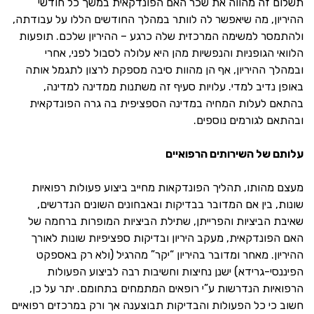
תשלום זה מהווה את שכר האם הפונדקאית במשך כל חודשי
ההיריון, מה שיאפשר לה לוותר במהלך החודשים הללו על עבודתה,
ולהתמסר למשימה המרכזית שלה כרגע – ההיריון שלכם. תופעות
הלוואי הגופניות והנפשיות מהן היא עלולה לסבול לפני, אחרי
ובמהלך ההיריון, אף הן מהוות סיבה מספקת לרצון לתגמל אותה
באופן נדיב למדי. עלויות סעיף זה משתנות ממדינה למדינה,
בהתאם לעלות המחיה במדינה הספציפית בה גרה הפונדקאית
ובהתאם לגורמים נוספים.
עלותם של השירותים הרפואיים
מעצם מהותו, תהליך הפונדקאות מחייב ביצוע פעולות רפואיות
שונות, בין אם המדובר בבדיקות ובאבחונים השונים הנדרשים,
שאיבת הביציות והפרייתן, שתילת הביציות המופרות ברחמה של
האם הפונדקאית, מעקב היריון ובדיקות ספציפיות שונות לאורך
ההיריון. מאחר ומדובר בהיריון “יקר” מהרגיל (ולא רק באספקט
הפיננסי-גרידא) ישנן נחיצות וחשיבות רבה לביצוע הפעולות
הרפואיות הנדרשות ע”י רופאים המתמחים בתחומם. יתר על כן,
חשוב כי כל הפעולות והבדיקות תבוצענה אך ורק במרכזים רפואיים