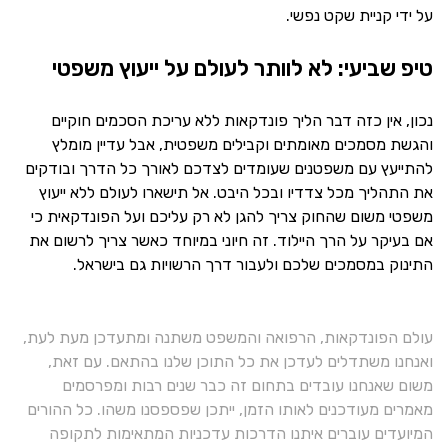
על ידי קניית שקט נפשי.
טיפ שביעי: לא לוותר לעולם על ייעוץ משפטי
נכון, אין כזה דבר הליך פונדקאות ללא עריכת הסכמים חוקיים
והגשת מסמכים מאומתים וקבילים משפטית, אבל עדיין מומלץ
להתייעץ עם משפטנים שעומדים לצדכם לאורך כל הדרך ובודקים
את התהליך מכל צדדיו ובכל היבט. אל תישארו לעולם ללא ייעוץ
משפטי משום שהחוק צריך להגן לא רק עליכם ועל הפונדקאית כי
אם בעיקר על הרך היילוד. זה חיוני במיוחד כאשר צריך לרשום את
התינוק במסמכים שלכם ולעבור דרך הרשויות גם בישראל.
עולם הפונדקאות, הרפואה והמשפט משתנה ומתעדכן מעת לעת,
ואנחנו משתדלים לעדכן את כל התוכן שלנו בהתאם. עם זאת,
משום שאנחנו עובדים בתחום זה כבר שנים רבות ומפרסמים
מאמרים מעודכנים לאותו הזמן, ייתכן שפספסנו משהו. כל ההורים
המיועדים עוברים איתנו הדרכות עדכניות המתאימות לתקופה