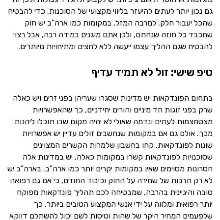
גם נכון יותר לעתים להיעזר בליווי מקצועי של הסוכנות, כדי להבטיח
שהכל יעבור חלק. למרבה המזל, במקומות כמו ארה”ב יש חוק
שמכבד כל חוזה שנחתם, ולכן אתם מוגנים במידה רבה, אבל רצוי
להבטיח שגם ההליך עצמו ייעשה ללא לחצים ומתיחויות מיותרים.
טיפ שישי: זול לא תמיד עדיף
בתחום הפונדקאות יש מדינות שסגרו שעריהן בפני זרים ויש כאלה
שרק בפני זוגות חד מיניים והורים יחידניים, כך שהאפשרויות
מצטמצמות לעתים ונדמה שאולי לא יהיה מקום שבו תוכלו ליהנות
מכך. אולם גם אם במקומות שנחשבים זולים עדיין יש אפשרויות
שונות לפונדקאות, קחו בחשבון שלמרות הקשרים המצוינים
שסוכנויות לפונדקאות קשרו במקומות כאלה, יש במדינות אלה
חסרונות מסוימים שאין במקומות יקרים יותר כמו ארה”ב. בארה”ב יש
לא רק תרבות של שמירה על החוק וכיבוד החוזים, כי אם גם רפואה
טובה והיגיינית בהרבה, שמבטיחה לכם תהליך פונדקאות מפוקח
יותר רפואית ומלווה על ידי אנשי המקצוע הטובים ביותר. כך
שלפעמים המחיר היקר של שהות וטיסות לשם יכול להשתלם דווקא