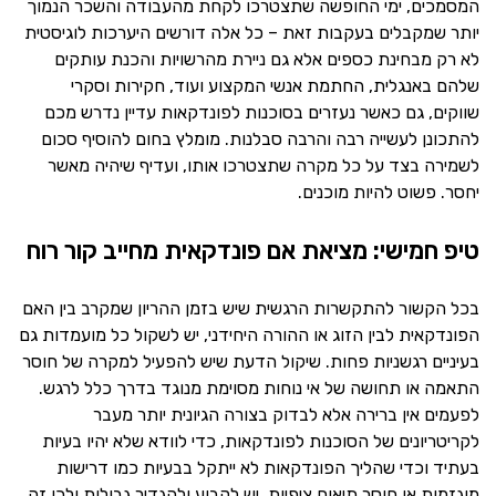
המסמכים, ימי החופשה שתצטרכו לקחת מהעבודה והשכר הנמוך
יותר שמקבלים בעקבות זאת – כל אלה דורשים היערכות לוגיסטית
לא רק מבחינת כספים אלא גם ניירת מהרשויות והכנת עותקים
שלהם באנגלית, החתמת אנשי המקצוע ועוד, חקירות וסקרי
שווקים, גם כאשר נעזרים בסוכנות לפונדקאות עדיין נדרש מכם
להתכונן לעשייה רבה והרבה סבלנות. מומלץ בחום להוסיף סכום
לשמירה בצד על כל מקרה שתצטרכו אותו, ועדיף שיהיה מאשר
יחסר. פשוט להיות מוכנים.
טיפ חמישי: מציאת אם פונדקאית מחייב קור רוח
בכל הקשור להתקשרות הרגשית שיש בזמן ההריון שמקרב בין האם
הפונדקאית לבין הזוג או ההורה היחידני, יש לשקול כל מועמדות גם
בעיניים רגשניות פחות. שיקול הדעת שיש להפעיל למקרה של חוסר
התאמה או תחושה של אי נוחות מסוימת מנוגד בדרך כלל לרגש.
לפעמים אין ברירה אלא לבדוק בצורה הגיונית יותר מעבר
לקריטריונים של הסוכנות לפונדקאות, כדי לוודא שלא יהיו בעיות
בעתיד וכדי שהליך הפונדקאות לא ייתקל בבעיות כמו דרישות
מוגזמות או חוסר תיאום ציפיות. יש לקבוע ולהגדיר גבולות ולכן זה