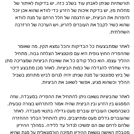
תורשתיות שניתן לאבחן עוד בשלב כזה, יש בדיקות לאיתור של
מחלות מין, יש בדיקת איכות של הזרע כדי לוודא שהוא אכן יוכל
להפרות את הביצית, יש הדגמה של חלל הרחם על מנת לוודא
שהוא כשיר לקבל את העוברים להריון, ויש הערכה של הרזרבה
השחלתית.
לאחר שמתבצעות כל הבדיקות והכל נמצא תקין, מה שאומר
שההפריה החוץ גופית היא עם פוטנציאל הצלחה גבוה, מתחיל
ההליך עצמו. הוא כולל קודם כל את שאיבת הביציות שמצריכה מתן
גירוי שחלתי להגדלה של כמות הביציות. לאחר מכן מתבצע דיכוי
של ביוץ ספונטני על מנת שניתן יהיה לגרום לביוץ מתוזמן בשביל
ההליך וכשהוא מגיע, אפשר לשאוב את הביציות.
לאחר שהביציות נשאבו ניתן להתחיל את ההפריה במעבדה, שזה
המפגש בין הזרע ובין הביצית שהיה אמור להתרחש בצורה טבעית,
כשבהמשכו העוברים עוברים מעט גדילה בתנאי מעבדה. לאחר
שהעוברים גדלים מעט ומתייצבים, ניתן להתחיל הבליך ההחזרה
שלהם לרחם שם הם ימשיכו לגדול עד ללידה. במהלך ההיריון
מקבלת האישה נושאת ההיריון תמיכה הורמונאלית על מנת שהיא