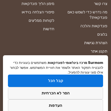
צרו קשר
מימון הליך פונדקאות
מה נדרש כדי לשמש כאם
סיפורי הצלחה בוידאו
פונדקאית?
לקוחות ממליצים
פונדקאות והלכה
חדשות
בלוגים
הצהרת נגישות
תקנון אתר
מדיניות פרטיות
משתמשים בעוגיות כדי
Surmom מרכז בינלאומי לפונדקאות
להבטיח תפקוד האתר ולשפר את חוויית המשתמש. אפשר לבחור
מפת אתר
אילו סוגי עוגיות להפעיל.
קבל הכל
© סורמום All Rights Reserved 2026
הסר לא הכרחיות
פיתוח ושיווק באינטרנט
DreamZone
העדפות