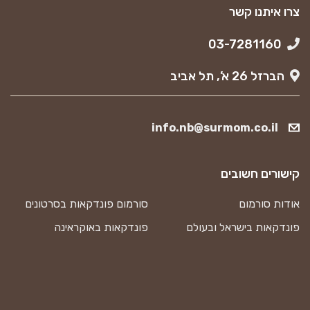
צרו איתנו קשר
03-7281160
הברזל 26 א’, תל אביב
info.nb@surmom.co.il
קישורים חשובים
אודות סורמום
סורמום פונדקאות בסרטונים
פונדקאות בישראל ובעולם
פונדקאות באוקראינה