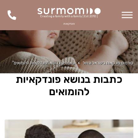
Creating a family with a family | Est 2010 |
פונדקאות
סורמום פונקאות בישראל ובחול
מאמרים בנושא "פונדקאיות להומואים"
כתבות בנושא פונדקאיות
להומואים