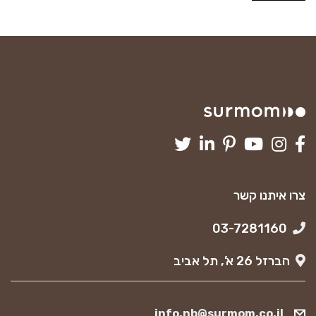
צרו איתנו קשר
03-7281160
הברזל 26 א’, תל אביב
info.nb@surmom.co.il