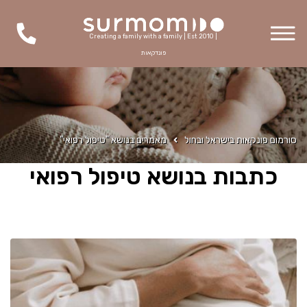
Creating a family with a family | Est 2010 |
פונדקאות
סורמום פונקאות בישראל ובחול
מאמרים בנושא "טיפול רפואי"
כתבות בנושא טיפול רפואי