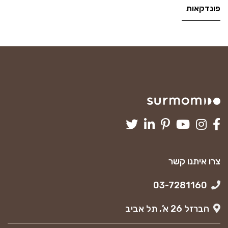
פונדקאות
צרו איתנו קשר
03-7281160
הברזל 26 א’, תל אביב