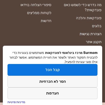
מה נדרש כדי לשמש כאם
סיפורי הצלחה בוידאו
פונדקאית?
לקוחות ממליצים
פונדקאות והלכה
חדשות
בלוגים
הצהרת נגישות
תקנון אתר
מדיניות פרטיות
משתמשים בעוגיות כדי
Surmom מרכז בינלאומי לפונדקאות
להבטיח תפקוד האתר ולשפר את חוויית המשתמש. אפשר לבחור
מפת אתר
אילו סוגי עוגיות להפעיל.
קבל הכל
© סורמום All Rights Reserved 2026
הסר לא הכרחיות
פיתוח ושיווק באינטרנט
DreamZone
העדפות
מדיניות פרטיות