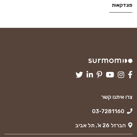
פונדקאות
צרו איתנו קשר
03-7281160
הברזל 26 א’, תל אביב