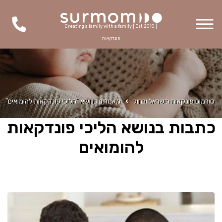
Creating a family with a family | Est 2010 |
פונדקאות
סורמום פונקאות בישראל ובחול
מאמרים בנושא "הליכי פונדקאות להומואים"
כתבות בנושא הליכי פונדקאות
להומואים