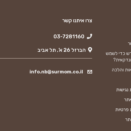
צרו איתנו קשר
03-7281160
ר
הברזל 26 א’, תל אביב
ש כדי לשמש
נדקאית?
ות והלכה
info.nb@surmom.co.il
נגישות
אתר
 פרטיות
תר