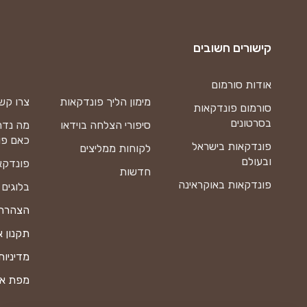
קישורים חשובים
אודות סורמום
מימון הליך פונדקאות
צרו קש
סורמום פונדקאות
בסרטונים
סיפורי הצלחה בוידאו
מה נדר
כאם פו
פונדקאות בישראל
לקוחות ממליצים
ובעולם
פונדקא
חדשות
פונדקאות באוקראינה
בלוגים
הצהרת 
תקנון 
מדיניות
מפת א