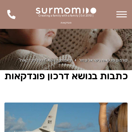
Creating a family with a family | Est 2010 |
פונדקאות
סורמום פונקאות בישראל ובחול
מאמרים בנושא "דרכון פונדקאות"
כתבות בנושא דרכון פונדקאות