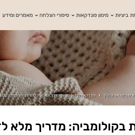
ת ביציות
מימון פונדקאות
סיפורי הצלחה
מאמרים ומידע
צית בישראל ובחו"ל
פונדקאית בקולומביה: הדרך הארוכה להורות – והפתרון שמג
בקולומביה: מדריך מלא לזוג