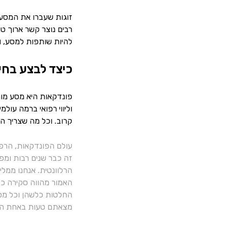
זוגות שעברו את המסע 
רבים נוצר קשר ארוך ט
להיות שותפות למסע, ו
כיצד לבצע בחי
פונדקאות היא מסע מור
וליווי רפואי ברמה עול
קרוב. וכל מה שצריך הוא
עולם הפונדקאות, הרפ
זה כבר שנים רבות ומפ
הרלוונטית. אנחנו ממל
האמור מהווה סקירה כלל
החלטות כלשהן וכל מסק
מצאתם טעות באחת הכ