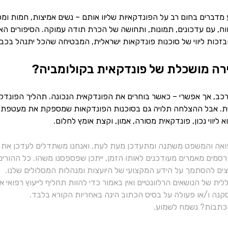
מדברים בחום רב על הפונדקאיות שליוו אותם – נשים אמיצות, חמות ו
ווח, עם עדכונים, תמונות, ותחושה של הכרת תודה עמוקה. הסיפורים הא
בזכות ליווי של סוכנות פונדקאות ישראלית, המבטיחה שהכל יתנהל בכבו
רה מושכלת של פונדקאית בקולומביה?
כב, אך אפשרי – כאשר בוחרים את הפונדקאית הנכונה. תהליך הפונדקאות
מית. אבל ההצלחה תלויה גם בסוכנות הפונדקאות שמספקת את מעטפת הביט
 ליווי נכון, פונדקאית מסורה, אמון, וקצת אומץ לחלום.
ואה והמשפט משתנה ומתעדכן מעת לעת, ואנחנו משתדלים לעדכן את כ
רסמים מאמרים מעודכנים לאותו הזמן, ייתכן שפספסנו משהו. כל ההורי
יצים להסתמך על הידע המקצועי של היועצות ומנהלות המסלולים שלנו.
ית של הנושאים הרלוונטיים ואין באמור כדי להוות תחליף לייעוץ רפואי
נה ו/או פעולה על בסיס הכתוב הינה באחריות הקורא בלבד.
תבות? נשמח לשמוע.