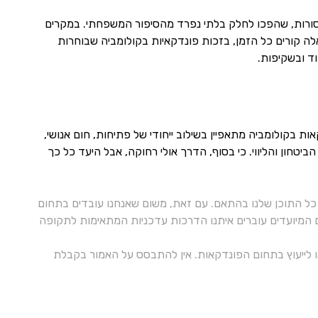
מסורות, שהפכו לחלק בלתי נפרד מהסיפור המשפחתי. במקרים
לה קורים כל הזמן, בזכות פונדקאיות בקולומביה שבוחרות
ד ובשקיפות.
 בקולומביה מתאפיין בשילוב ייחודי של פתיחות, חום אנושי,
חון והליווי. כי בסוף, הדרך אולי רחוקה, אבל היעד כל כך
ל התוכן שלנו בהתאם. עם זאת, משום שאנחנו עובדים בתחום
ם המיועדים עוברים איתנו הדרכות עדכניות המתאימות לתקופה
 או לייעוץ בתחום הפונדקאות. אין להתבסס על האמור בקבלת