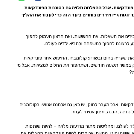
יך פונדקאות. אבל ההצלחה תלויה גם בסוכנות הפונדקאות
וגות גייז ויחידים בוחרים ביעד הזה כדי לעבור את ההליך
כירים את השאלות, את החששות, ואת הרצון העמוק להפוך
ע לרצונם להפוך למשפחה ולהביא ילדים לעולם.
 את שעריה בחום ובשוויון: קולומביה. החיפוש אחר
פונדקאית
וק במשך תשעה חודשים, ושתהפוך את החלום למציאות. אבל מי
ת?
נדקאות. אבל מעבר לחוק, יש כאן גם אלמנט אנושי: בקולומביה
תינה, הבנה, ורצון אמיתי לעזור.
ד לעולם, ומחליטות מתוך מודעות מלאה – להיות שותפות
שוויוני והוגן. הנשים שבוחרות להיות פונדקאיות מקבלות את