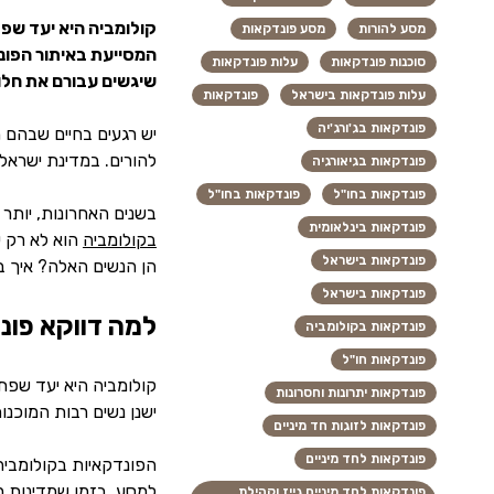
קולומביה היא יעד שפת
מסע להורות
מסע פונדקאות
המסייעת באיתור הפונד
סוכנות פונדקאות
עלות פונדקאות
שיגשים עבורם את חלו
עלות פונדקאות בישראל
פונדקאות
פונדקאות בג'ורג'יה
יש רגעים בחיים שבהם 
להורים. במדינת ישראל
פונדקאות בגיאורגיה
פונדקאות בחו"ל
פונדקאות בחו"ל
בשנים האחרונות, יותר 
פונדקאות בינלאומית
בקולומביה
הוא לא רק ע
פונדקאות בישראל
הן הנשים האלה? איך ב
פונדקאות בישראל
למה דווקא פונ
פונדקאות בקולומביה
פונדקאות חו"ל
קולומביה היא יעד שפתח
פונדקאות יתרונות וחסרונות
ישנן נשים רבות המוכנו
פונדקאות לזוגות חד מיניים
פונדקאות לחד מיניים
הפונדקאיות בקולומביה
למסע. בזמן שמדינות מע
פונדקאות לחד מיניים גייז וקהילת