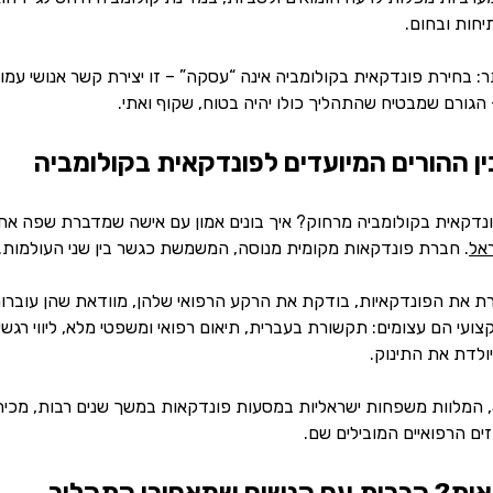
חות ובחום.
: בחירת פונדקאית בקולומביה אינה “עסקה” – זו יצירת קשר אנושי עמו
הגורם שמבטיח שהתהליך כולו יהיה בטוח, שקוף ואתי.
ן ההורים המיועדים לפונדקאית בקולומביה
ונדקאית בקולומביה מרחוק? איך בונים אמון עם אישה שמדברת שפה אח
אל
. חברת פונדקאות מקומית מנוסה, המשמשת כגשר בין שני העולמות.
ת את הפונדקאיות, בודקת את הרקע הרפואי שלהן, מוודאת שהן עוברות 
קצועי הם עצומים: תקשורת בעברית, תיאום רפואי ומשפטי מלא, ליווי ר
ולדת את התינוק.
סוכנויות כמו SurMom, המלוות משפחות ישראליות במסעות פונדקאות במשך שנים רבו
ם הרפואיים המובילים שם.