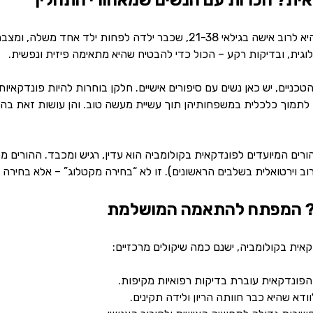
אית? הכרות עם הנשים שמאחורי התהליך
פונדקאית בקולומביה היא לרוב אישה בגילאי 21-38, שכבר ילדה ל
וגית, ובדיקות רקע – הכול כדי להבטיח שהיא מתאימה פיזית ונפשית.
ניים, יש כאן נשים עם סיפורים אישיים. חלקן בוחרות להיות פונדקאיות
לתמוך כלכלית במשפחותיהן תוך עשיית מעשה טוב. והן עושות זאת בהס
ים המיועדים לפונדקאית בקולומביה הוא עדין, רגיש ומכבד. ההורים מק
רוב וירטואלית בשלבים הראשונים). זו לא “בחירה מקטלוג” – אלא בחירה
ון? המפתח להתאמה המושלמת
אית בקולומביה, ישנם כמה שיקולים מרכזיים:
 הפונדקאית עוברת בדיקות רפואיות מקיפות.
וודא שהיא כבר חוותה הריון ולידה תקינים.