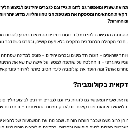
ח את שעריו ומאפשר גם לזוגות גייז וגם לגברים יחידנים לביצוע הל
קאית המתאימה ומספקת את מעטפת הביטחון והליווי. מדוע יותר ויותר ז
ם ההורות?
ההמתנה מרגישה בלתי נסבלת. זוגות ויחידים הנמצאים במסע להורות מ
, חברי הקהילה הלהט”בית נתקלים בלא מעט קשיים, ובפרט כשהדבר נוג
ויותר ישראלים – זוגות חד מיניים וגברים יחידים – פונים למדינה שפתחה
ניין גיאוגרפי – זו החלטה על שותפה למסע, על אישה שתישא את התינ
וחרים אותן? ומה הופך את קולומביה ליעד הטוב ביותר לאיתור פונדקאי
דקאית בקולומביה?
 את שעריו ומאפשר גם לזוגות גייז וגם לגברים יחידנים לביצוע הליך פו
ת לשמש כאמהות פונדקאיות. זו לא רק זמינות סטטיסטית – זו תרבות של נ
 הן לרוב נשים שכבר חוותה הורות, שמבינות את המשמעות של להביא יל
רביות מפלות לרעה הומואים ולסביות, במדינת קולומביה היחס לגייז הוא 