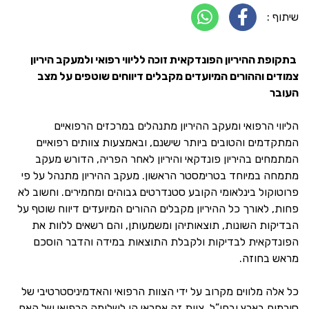
שיתוף :
בתקופת ההיריון הפונדקאית זוכה לליווי רפואי ולמעקב היריון
צמודים וההורים המיועדים מקבלים דיווחים שוטפים על מצב
העובר
הליווי הרפואי ומעקב ההיריון מתנהלים במרכזים הרפואיים
המתקדמים והטובים ביותר שישנם, ובאמצעות צוותים רפואיים
המתמחים בהיריון פונדקאי והיריון לאחר הפריה, הדורש מעקב
מתמחה במיוחד בטרימסטר הראשון. מעקב ההיריון מתנהל על פי
פרוטוקול בינלאומי הקובע סטנדרטים גבוהים ומחמירים. וחשוב לא
פחות, לאורך כל ההיריון מקבלים ההורים המיועדים דיווח שוטף על
הבדיקות השונות, תוצאותיהן ומשמעותן, והם רשאים ללוות את
הפונדקאית לבדיקות ולקבלת התוצאות במידה והדבר הוסכם
מראש בחוזה.
כל אלה מלווים מקרוב על ידי הצוות הרפואי והאדמיניסטרטיבי של
סורמום בארץ ובחו”ל. צוות זה אחראי הן לשלומה הרפואי של האם