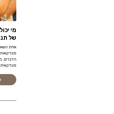
מי יכו
של תנא
אחת השאלו
פונדקאות 
הדברים, מ
פונדקאית 
ק