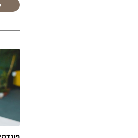
ק
פונדקא