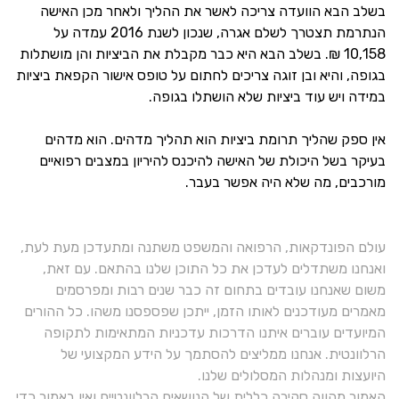
בשלב הבא הוועדה צריכה לאשר את ההליך ולאחר מכן האישה
הנתרמת תצטרך לשלם אגרה, שנכון לשנת 2016 עמדה על
10,158 ₪. בשלב הבא היא כבר מקבלת את הביציות והן מושתלות
בגופה, והיא ובן זוגה צריכים לחתום על טופס אישור הקפאת ביציות
במידה ויש עוד ביציות שלא הושתלו בגופה.
אין ספק שהליך תרומת ביציות הוא תהליך מדהים. הוא מדהים
בעיקר בשל היכולת של האישה להיכנס להיריון במצבים רפואיים
מורכבים, מה שלא היה אפשר בעבר.
עולם הפונדקאות, הרפואה והמשפט משתנה ומתעדכן מעת לעת,
ואנחנו משתדלים לעדכן את כל התוכן שלנו בהתאם. עם זאת,
משום שאנחנו עובדים בתחום זה כבר שנים רבות ומפרסמים
מאמרים מעודכנים לאותו הזמן, ייתכן שפספסנו משהו. כל ההורים
המיועדים עוברים איתנו הדרכות עדכניות המתאימות לתקופה
הרלוונטית. אנחנו ממליצים להסתמך על הידע המקצועי של
היועצות ומנהלות המסלולים שלנו.
האמור מהווה סקירה כללית של הנושאים הרלוונטיים ואין באמור כדי