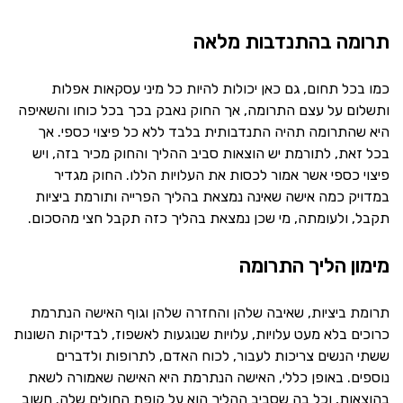
תרומה בהתנדבות מלאה
כמו בכל תחום, גם כאן יכולות להיות כל מיני עסקאות אפלות
ותשלום על עצם התרומה, אך החוק נאבק בכך בכל כוחו והשאיפה
היא שהתרומה תהיה התנדבותית בלבד ללא כל פיצוי כספי. אך
בכל זאת, לתורמת יש הוצאות סביב ההליך והחוק מכיר בזה, ויש
פיצוי כספי אשר אמור לכסות את העלויות הללו. החוק מגדיר
במדויק כמה אישה שאינה נמצאת בהליך הפרייה ותורמת ביציות
תקבל, ולעומתה, מי שכן נמצאת בהליך כזה תקבל חצי מהסכום.
מימון הליך התרומה
תרומת ביציות, שאיבה שלהן והחזרה שלהן וגוף האישה הנתרמת
כרוכים בלא מעט עלויות, עלויות שנוגעות לאשפוז, לבדיקות השונות
ששתי הנשים צריכות לעבור, לכוח האדם, לתרופות ולדברים
נוספים. באופן כללי, האישה הנתרמת היא האישה שאמורה לשאת
בהוצאות, וכל בה שסביב ההליך הוא על קופת החולים שלה. חשוב