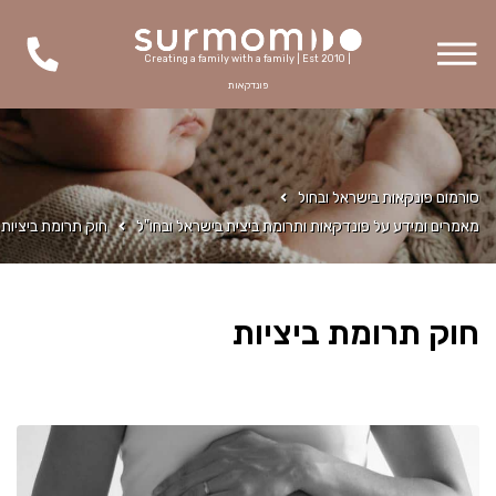
Creating a family with a family | Est 2010 |
פונדקאות
סורמום פונקאות בישראל ובחול
מאמרים ומידע על פונדקאות ותרומת ביצית בישראל ובחו"ל
חוק תרומת ביציות
חוק תרומת ביציות