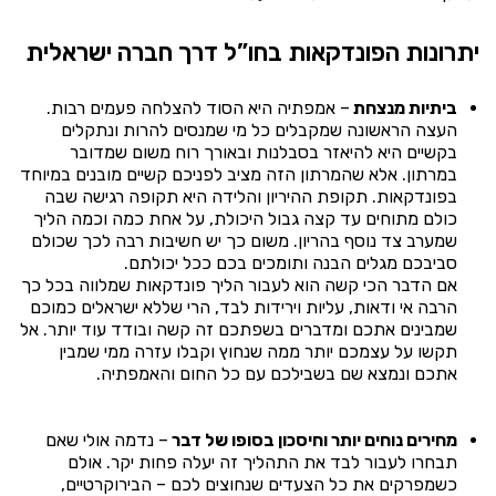
יתרונות הפונדקאות בחו”ל דרך חברה ישראלית
ביתיות מנצחת
– אמפתיה היא הסוד להצלחה פעמים רבות.
העצה הראשונה שמקבלים כל מי שמנסים להרות ונתקלים
בקשיים היא להיאזר בסבלנות ובאורך רוח משום שמדובר
במרתון. אלא שהמרתון הזה מציב לפניכם קשיים מובנים במיוחד
בפונדקאות. תקופת ההיריון והלידה היא תקופה רגישה שבה
כולם מתוחים עד קצה גבול היכולת, על אחת כמה וכמה הליך
שמערב צד נוסף בהריון. משום כך יש חשיבות רבה לכך שכולם
סביבכם מגלים הבנה ותומכים בכם ככל יכולתם.
אם הדבר הכי קשה הוא לעבור הליך פונדקאות שמלווה בכל כך
הרבה אי ודאות, עליות וירידות לבד, הרי שללא ישראלים כמוכם
שמבינים אתכם ומדברים בשפתכם זה קשה ובודד עוד יותר. אל
תקשו על עצמכם יותר ממה שנחוץ וקבלו עזרה ממי שמבין
אתכם ונמצא שם בשבילכם עם כל החום והאמפתיה.
מחירים נוחים יותר וחיסכון בסופו של דבר
– נדמה אולי שאם
תבחרו לעבור לבד את התהליך זה יעלה פחות יקר. אולם
כשמפרקים את כל הצעדים שנחוצים לכם – הבירוקרטיים,