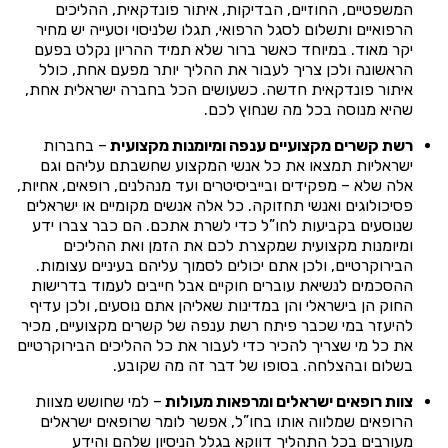
המשפטיים, החוזיים, הבדיקות, איתור פונדקאית, ההליכים
הרפואיים ותשלום לסגל הרפואי, תגלו שלניסוי וטעייה יש מחיר
יקר מאוד. במיוחד כאשר ברור שלא תמיד ההריון נקלט בפעם
הראשונה ולכן צריך לעבור את ההליך יותר מפעם אחת, כולל
איתור פונדקאית חדשה. כשעושים הכל בחברה ישראלית אחת,
שהיא מנוסה בכל מה שנחוץ לכם.
רשת קשרים מקצועיים ענפה ומיומנות מקצועית
– בחברות
ישראליות תמצאו את כל אנשי המקצוע שחשבתם עליהם וגם
אלה שלא – מפקידים ובייביסיטרים ועד מנהלנים, רופאים, אחיות,
פסיכולוגים ואנשי תחזוקה. כל אלה אנשים מקומיים או ישראלים
שנוסעים בקביעות לחו”ל כדי לשרת אתכם. הם כבר צברו ידע
ומיומנות מקצועית שמקצרת לכם את הזמן ואת ההליכים
הבירוקרטיים, ולכן אתם יכולים לסמוך עליהם בעיניים עצומות.
ההסכמים לנשיאת עוברים חוקיים אבל חייבים לעמוד בדרישות
החוק הן בישראלי והן במדינות שאליהן אתם נוסעים, ולכן עדיף
להיעזר במי שכבר פיתח רשת ענפה של קשרים מקצועיים, מכיר
את כל מי שצריך להכיר כדי לעבור את כל ההליכים הבירוקרטיים
בשלום ובהצלחה. בסופו של דבר זה מה שקובע.
צוות רופאים ישראלים ומרפאות מעולות
– למי שחושש מצוות
הרופאים שמלווה אותו בחו”ל, אפשר לומר שרופאים ישראלים
מעורבים בכל התהליך דווקא בגלל הניסיון שלהם והידע