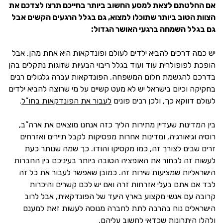
אם החלטתם לצאת למסע החשוב ביותר בחייכם תרצו לצדכם את
הצוות הטוב ביותר שתוכלו למצוא, גם בגלל הרגעים הקשים אבל
גם בגלל השמחה ברגעי האושר הגדול:
יש כמה דרכים להביא ילדים לעולם ופונדקאות היא אחת מהן, אבל
הופכת לפופולרית עוד ועוד בגלל ריבוי הבעיות שזוגות נתקלים בהן
בדרכם להגשמת חלום המשפחה. הפונדקאות עברה גלגולים רבים
בחקיקה וכיום בישראל יש לא מעט קשיים על מי שרוצה להביא ילדים
לעולם דווקא כך, ולכן רבים פונים
לעבור את הפונדקאות בחו”ל
.
בין המדינות שעדיין מתירות הליך כזה אנחנו מוצאים את ארה”ב,
רוסיה וגיאורגיה, ומדינות אחרות מפסיקות לקבל תיירים ואזרחים
זרים שבים לצורך זה, כמו מקסיקו והודו. כך שמה שנותר כעת
לעשות זה לבחור את האופציה הטובה ביותר בעיניכם בין החברות
הישראליות שמציעות שירות זה. כמובן שאפשר לעבור את כל זה
לבד אם אתם בעלי אזרחות זרה ואם יש לכם קשרים והיכרות
קרובה עם אנשי מקצוע בארץ היעד של הפונדקאית, אבל לרוב
הישראלים נוח בהרבה לתת לחברה מנוסה לעשות זאת למענם
ולהלן היתרונות שכדאי לחשוב עליהם.