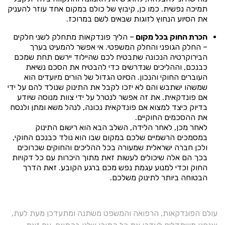
תמיכה נפשית. כמו כן, קיבוץ של כולם במקום אחד עוזר להעניק
את הסיוע הנחוץ לזוגות שבאים לשם במרוכז.
הכרת החוק בכל מקום
– הליך פונדקאות מתחלק לשני חלקים
– החלק הגופני והחלק המשפטי. אי אפשר להמעיט בערך
הבירוקרטיה הנכונה שתבטיח לכם שהיילוד יירשם תחת שמכם
כבנכם, וההליכים שנדרשים כדי להבטיח את הסכם נשיאת
העוברים החוקי והנכון. הסיוט הגדול של הורים מיועדים הוא
שמשהו ישתבש והם לא יזכו לקבל את התינוק שנולד להם על ידי
אם פונדקאית. את זה אפשר לנטרל על ידי צוות מנוסה שיודע
בדיוק כיצד למצוא אם פונדקאית נכונה, לנהל משא ומתן ולנסח
את ההסכמים החוקיים.
לאחר מכן, לאחר הלידה, השלב הבא הוא רישום התינוק
במסמכים הרשמיים שלכם במקום שבו הוא נולד כבנכם החוקי,
ולכן חברה ישראלית שמעורה בכל ההליכים והחוקים שכרוכים
בכך הם אלה שיכולים לעשות זאת מתוך היכרות עם כל דקויות
החוק וכדי למנוע עגמת נפש מכם ברגע הקובע. זאת הדרך
הבטוחה ביותר לתינוק משלכם.
עולם הפונדקאות, הרפואה והמשפט משתנה ומתעדכן מעת לעת,