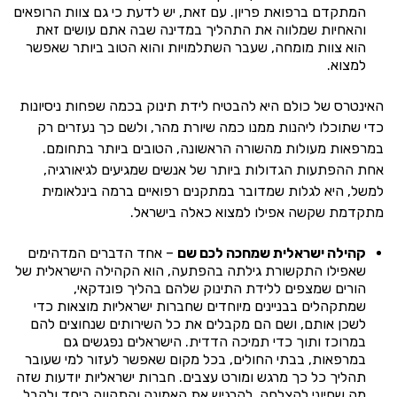
המתקדם ברפואת פריון. עם זאת, יש לדעת כי גם צוות הרופאים
והאחיות שמלווה את התהליך במדינה שבה אתם עושים זאת
הוא צוות מומחה, שעבר השתלמויות והוא הטוב ביותר שאפשר
למצוא.
האינטרס של כולם היא להבטיח לידת תינוק בכמה שפחות ניסיונות
כדי שתוכלו ליהנות ממנו כמה שיורת מהר, ולשם כך נעזרים רק
במרפאות מעולות מהשורה הראשונה, הטובים ביותר בתחומם.
אחת ההפתעות הגדולות ביותר של אנשים שמגיעים לגיאורגיה,
למשל, היא לגלות שמדובר במתקנים רפואיים ברמה בינלאומית
מתקדמת שקשה אפילו למצוא כאלה בישראל.
קהילה ישראלית שמחכה לכם שם
– אחד הדברים המדהימים
שאפילו התקשורת גילתה בהפתעה, הוא הקהילה הישראלית של
הורים שמצפים ללידת התינוק שלהם בהליך פונדקאי,
שמתקהלים בבניינים מיוחדים שחברות ישראליות מוצאות כדי
לשכן אותם, ושם הם מקבלים את כל השירותים שנחוצים להם
במרוכז ותוך כדי תמיכה הדדית. הישראלים נפגשים גם
במרפאות, בבתי החולים, בכל מקום שאפשר לעזור למי שעובר
תהליך כל כך מרגש ומורט עצבים. חברות ישראליות יודעות שזה
מה שחיוני להצלחה, להרגיש את האמונה והתקווה ביחד ולקבל