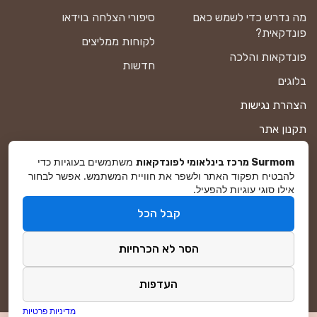
מה נדרש כדי לשמש כאם
סיפורי הצלחה בוידאו
פונדקאית?
לקוחות ממליצים
פונדקאות והלכה
חדשות
בלוגים
הצהרת נגישות
תקנון אתר
מדיניות פרטיות
משתמשים בעוגיות כדי
Surmom מרכז בינלאומי לפונדקאות
להבטיח תפקוד האתר ולשפר את חוויית המשתמש. אפשר לבחור
מפת אתר
אילו סוגי עוגיות להפעיל.
קבל הכל
© סורמום All Rights Reserved 2026
הסר לא הכרחיות
פיתוח ושיווק באינטרנט
DreamZone
העדפות
מדיניות פרטיות