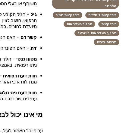
פונדקאות לחד מיניים גייז וקהילת
משותף או בעלי הסכם
הלהטב
גיל
פונדקאות ליחידים
פונדקאות מחיר
הרפואי. חשוב לציין
פונדקאית
תהליך פונדקאות
מיועדת להורים. כמו
תהליך פונדקאות בישראל
קשר דם
– האם הנו
תרומת ביצית
דת
– האם הפונדקאי
מטען גנטי
– הליך ה
ניתן רפואית, באמצ
חוות דעת רפואית
– 
מנת לוודא כי ההורי
חוות דעת פסיכולוג
עתידית של טובת הי
מי אינו יכול ל
על פי כל האמור לעיל, 