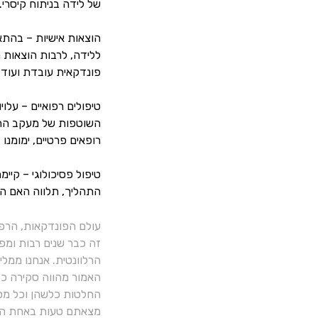
של לידה בניתוח קיסרי.
הוצאות אישיות – בהתא
ללידה, לרבות הוצאות חו
פונדקאית עובדת ועוד.
טיפולים רפואיים – עלו
השוטפות של מעקב ההירי
רופאים פרטיים, ימומנו 
טיפול פסיכולוגי – קיי
התהליך, תלווה האם הנו
עולם הפונדקאות, הרפ
זה כבר שנים רבות ומפ
הרלוונטית. אנחנו ממל
האמור מהווה סקירה כלל
החלטות כלשהן וכל מסק
מצאתם טעות באחת הכ