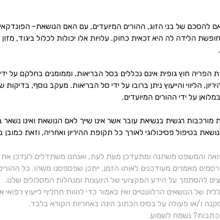
ם להסכם של בני הזוג, ההורים המיועדים, עם האם הנושאת- הפונדקאית
פשת הלידה לה היא זכאית כחוק. עלויות אלו יכולות לכלול ביגוד, מזון מ
יות הפריה חוץ גופית אינם נכללים בסל הבריאות, וממומנים בחלקם על י
ון, הליווי והייעוץ ניתן ברובו על ידי סל הבריאות. מעקב נוסף, בדיקו
במלואן על ידי ההורים המיועדים.
מת מורכבות רגשית בנשיאת עובר אשר אינו שייך לאם הנושאת ואינו נשאר 
שאת בטיפול פסיכולוגי לאורך כל תקופת ההיריון ואחריה, וזאת כמובן במ
ואה והמשפט משתנה ומתעדכן מעת לעת, ואנחנו משתדלים לעדכן את כ
רסמים מאמרים מעודכנים לאותו הזמן, ייתכן שפספסנו משהו. כל ההורי
יצים להסתמך על הידע המקצועי של היועצות ומנהלות המסלולים שלנו.
ית של הנושאים הרלוונטיים ואין באמור כדי להוות תחליף לייעוץ רפואי
נה ו/או פעולה על בסיס הכתוב הינה באחריות הקורא בלבד.
תבות? נשמח לשמוע.