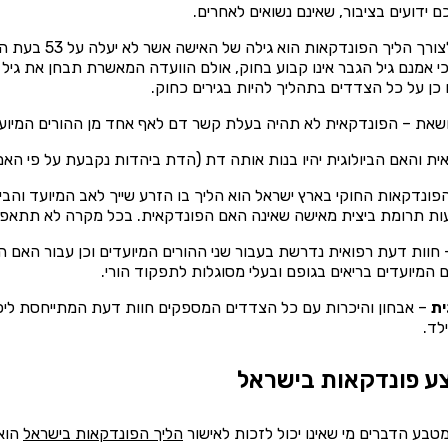
 ידועים בציבור, שאינם נשואים לאחרים.
 כי אמנם גיל הגבר אינו קבוע בחוק, אולם הוועדה המאשרת תבחן את גיל
 כן על כל הצדדים בתהליך להיות בגירים כחוק.
שאת – הפונדקאית לא תהיה בעלת קשר דם לאף אחד מן ההורים המיועד
ת והאם הביולוגית יהיו בנות אותה דת (הדת ביהדות נקבעת על פי הא
פונדקאות החוקי בארץ ישראל הוא הליך בו הזרע שייך לאב המיועד והב
עות תרומת ביצית מאישה שאינה האם הפונדקאית. בכל מקרה לא תתא
חוות דעת רפואית נדרשת בעבור שני ההורים המיועדים וכן עבור האם 
ם המיועדים בריאים בגופם ובעלי מסוגלות לתפקוד הורי.
ית
– אבחון והיכרות עם כל הצדדים המספקים חוות דעת המתייחסת ליכ
לד.
בצע פונדקאות בישראל
מטבע הדברים מי שאינו יכול לזכות לאישור
הליך ה
פונדקאות בישראל
הוא 