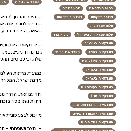
פונדקאות בארץ‎
פונד
להיות פונדקאית
מסע להורות
הכמיהה והרצון להביא י
מסע פונדקאות
סוכנות פונדקאות
התגייסו לטובת אלה אש
עלות פונדקאות
האישה, הפרייתן בזרע 
עלות פונדקאות בישראל
פונדקאות
פונדקאות בג'ורג'יה
הפונדקאות היא למעשה 
גברים חד מיניים. במק
פונדקאות בחו"ל
פונדקאות בחו"ל
שלה, וכי עם סיום תהליך
פונדקאות בינלאומית
פונדקאות בישראל
במרבית מדינות העולם 
פונדקאות בישראל
מדינת ישראל, המכירה 
פונדקאות בקולומביה
יחד עם זאת, הדרך ממת
פונדקאות חו"ל
דתיות ואינו מכיר בזכוי
פונדקאות יתרונות וחסרונות
פונדקאות לזוגות חד מיניים
מי יכול לבצע פונדקאו
פונדקאות לחד מיניים
מצב משפחתי
– החו