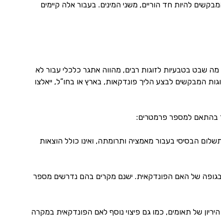
מבקשים להיות חד הוריים, משני המינים. בעבור אלה קיימים
ה שבט בטבעיות לזוגות רבים, מהווה אתגר כלכלי עבור לא
גות המבקשים לבצע הליך פונדקאות, בארץ או בחו”ל, ייאלצו
חר בהתאם למספר פרמטרים:
ית בישראל עומד על 160000 ₪. תשלום זה הוא התשלום הבסיסי בעבור מאמציה ותרומתה, ואינו כולל הוצאות
 בגופה של האם הפונדקאית. ישנם מקרים בהם נדרשים מספר
 היריון של תאומים, כמו גם פיצוי נוסף לאם הפונדקאית במקרה