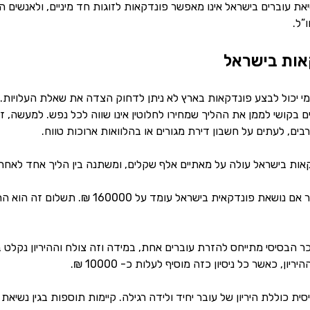
יאת עוברים בישראל אינו מאפשר פונדקאות לזוגות חד מיניים, ולאנשים ה
”ל.
אות בישראל
יכול לבצע פונדקאות בארץ לא ניתן לדחוק הצדה את שאלת העלויות. מ
 בקושי לממן את ההליך שמחירו לחלוטין אינו שווה לכל נפש. למעשה, זו
ם, לעתים על חשבון דירת מגורים או בהלוואות ארוכות טווח.
קאות בישראל עולה על מאתיים אלף שקלים, ומשתנה בין הליך אחד לא
שכר הפונדקאית – שכר אם נושאת פונדקא
הבסיסי מתייחס להזרת עוברים אחת, במידה וזה צולח וההיריון נקלט
יון, כאשר כל ניסיון כזה מוסיף לעלות כ- 10000 ₪.
ת כוללת היריון של עובר יחיד ולידה רגילה. קיימות תוספות בגין נשיאת