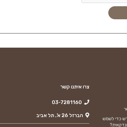
צרו איתנו קשר
03-7281160
ר
הברזל 26 א’, תל אביב
ש כדי לשמש
נדקאית?