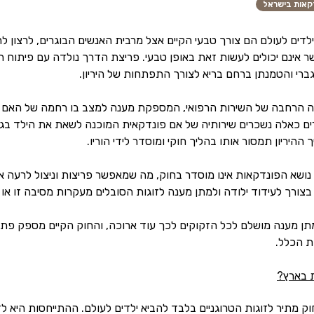
קאות בישראל
לדים לעולם הם צורך טבעי הקיים אצל מרבית האנשים הבוגרים, לרצון ל
ר אינם יכולים לעשות זאת באופן טבעי. פריצת הדרך נולדה עם פיתוח ה
גברי והטמנתן ברחם בריא לצורך התפתחות של היריון.
הרחבה של השירות הרפואי, המספקת מענה למצב בו רחמה של האם המיועדת
רים כאלה נשכרים שירותיה של אם פונדקאית המוכנה לשאת את הילד בגו
 ההיריון תמסור אותו בהליך חוקי ומוסדר לידי הוריו.
נושא הפונדקאות אינו מוסדר בחוק, מה שמאפשר פריצות וניצול לרעה או
בצורך לעידוד ילודה ולמתן מענה לזוגות הסובלים מעקרות מסיבה זו או
ן מענה מושלם לכל הזקוקים לכך עוד ארוכה, והחוק הקיים מספק פתרו
ות הכלל.
ת בארץ?
ק מתיר לזוגות הטרוגניים בלבד להביא ילדים לעולם. ההתייחסות היא לז