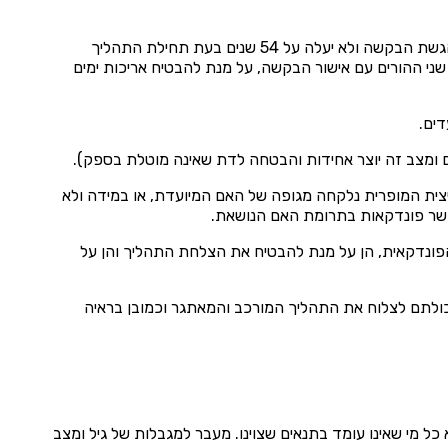
– הגיל הקובע לצורך הליך הפונדקאות הוא גילה של האישה אשר לא יעלה על 53 בעת הגשת הבקשה ולא יעלה על 54 שנים בעת תחילת התהליך
 שני ההורים עם אישור הבקשה, על מנת להבטיח אריכות ימים
ים.
ם ומצב זה יוצר אחידות והבטחה לדת שאינה מוטלת בספק).
יצית המופרית נלקחה מגופה של האם המיועדת, או במידה ולא
פשר פונדקאות בתרומת האם הנושאת.
הפונדקאית, הן על מנת להבטיח את הצלחת התהליך והן על
ולתם לצלוח את התהליך המורכב והמאתגר וכמובן בראיה
כל מי שאינו עומד בתנאים שצוינו. מעבר למגבלות של גיל ומצב