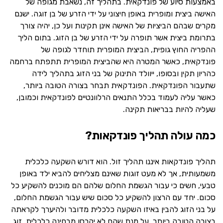
באמצעות סיוע של פונדקאית. בתהליך זה, נשאבת מגופה של
האישה ביצית ומופרית באופן חיצוני על ידי הזרע של בן זוגה. ישנם
מקרים שבהם הביציות של האישה אינן תקינות ועל כן, יהיה צורך
בתרומת ביצית אשר תופרה על ידי הזרע של בן הזוג. בתום הליך
ההפריה החוץ גופית, הביצית המופרית תוחדר לגופה של
פונדקאית, כאשר המטרה היא שהביצית המופרית תתפתח ברחמה
כהריון תקין ובסופו, ייוולד התינוק של בני הזוג בתהליך לידה
שתעבור הפונדקאית. הפונדקאית תבחר בצורה הטובה ביותר,
כאשר עליה לעמוד בכלל התנאים הרלוונטיים לפונדקאית וכמובן,
שעליה להיות בבריאות תקינה.
כמה עולה תהליך פונדקאות?
תהליך פונדקאות איננו תהליך זול. הוא דורש השקעה כלכלית
משמעותית, אך לא מעט זוגות שאינם מצליחים להביא ילד באופן
טבעי, חשים כי עבור הגשמת החלום שלהם הם מוכנים להשקיע כל
סכום. יחד עם הרצון להשקיע כל סכום שיש עבור הגשמת החלום,
על בני הזוג להבין באיזו השקעה כלכלית מדובר ולהיערך לקראתה
בצורה הטובה ביותר, על מנת שהם לא יקרסו מבחינה כלכלית. זוג