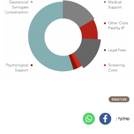
פונדקאות
שיתוף :