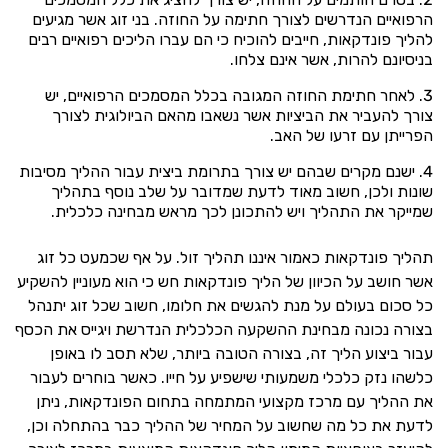
הרפואיים הנדרשים לצורך חתימה על החוזה. בני זוג אשר מגיעים
להליך פונדקאות, חייבים להוכיח כי הם עברו הליכים רפואיים רבים
בניסיונם להרות, אשר אינם צלחו.
לאחר חתימת החוזה המגובה בכלל המסמכים הרפואיים, יש
צורך להעביר את הביציות אשר נשאבו מהאם הביולוגית לצורך
הפרייתן עם זרעו של האב.
ישנם מקרים שבהם יש צורך בתרומת ביצית עבור ההליך מסיבות
שונות ולכן, חשוב מאוד לדעת שמדובר על שלב נוסף בתהליך
שמייקר את התהליך ויש להתכונן לכך מראש מבחינה כלכלית.
תהליך פונדקאות כאמור איננו תהליך זול. על אף שכמעט כל זוג
אשר חושב על הכיוון של הליך פונדקאות חש כי הוא מעוניין להשקיע
כל סכום בעולם על מנת להגשים את חלומו, חשוב שכל זוג יתנהל
בצורה נכונה מבחינת ההשקעה הכלכלית הנדרשת ויגייס את הכסף
עבור ביצוע הליך זה, בצורה הטובה ביותר, שלא תסב לו באופן
כלשהו נזק כלכלי משמעותי שישפיע על חייו. כאשר בוחרים לעבור
את ההליך עם מרכז מקצועי המתמחה בתחום הפונדקאות, ניתן
לדעת את כל מה שחשוב על המחיר של ההליך כבר בהתחלה וכן,