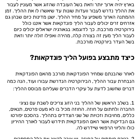
בארץ יהיה ארוך יותר וזאת בשל העובדה שהזוג אשר מעוניין לעבור
את ההליך נדרש לעבור וועדות שונות עד שיאשרו לו את ההליך. זמן
ההמתנה הארוך משפיע על מחיר ההליך. ישנן מדינות כיום שבהן גם
אזרחים זרים יכולים לעבור הליך פונדקאות אשר איננו כולל
בירוקרטיה מורכבת. כך לדוגמא: בגאורגיה ישראלים יכולים כיום
לעבור הליך מעין זה בצורה קלה, מהירה ואפילו זולה יותר וזאת
בשל העדר ביורקטיה מורכבת.
כיצד מתבצע בפועל הליך פונדקאות?
לאחר שהבנתם שמחיר הפונדקאות מורכב מהאם הפונדקאית
הנבחרת עבור ההליך, הבירוקרטיה הנדרשת עבורו ועוד, הנה כמה
דברים שחשוב לדעת על עיקרי הדברים שעליהם מבוסס ההליך:
בשלב הראשון של ההליך בני הזוג צריכים לשבת עם נציגי
החברה ולחתום על חוזה. החוזה מכיל בו לא מעט פרטים, תנאים,
כללים, מחויבות וזכויות של שני הצדדים בתהליך. בהסכם יפורטו
גם הבדיקות אשר האם הפונדקאית תידרש לעבור לאורך ההיריון
כולו והליווי הרפואי שיידרש לה.
בטרם חותמים על החוזה, יש צורך להציג את כלל המסמכים