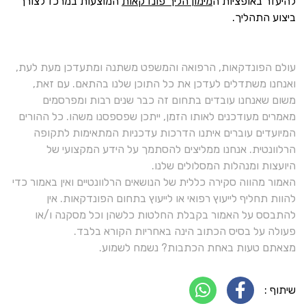
להיעזר באופציות ה
מימון הליך פונדקאות
המוצעות במרכז לצורך
ביצוע התהליך.
עולם הפונדקאות, הרפואה והמשפט משתנה ומתעדכן מעת לעת,
ואנחנו משתדלים לעדכן את כל התוכן שלנו בהתאם. עם זאת,
משום שאנחנו עובדים בתחום זה כבר שנים רבות ומפרסמים
מאמרים מעודכנים לאותו הזמן, ייתכן שפספסנו משהו. כל ההורים
המיועדים עוברים איתנו הדרכות עדכניות המתאימות לתקופה
הרלוונטית. אנחנו ממליצים להסתמך על הידע המקצועי של
היועצות ומנהלות המסלולים שלנו.
האמור מהווה סקירה כללית של הנושאים הרלוונטיים ואין באמור כדי
להוות תחליף לייעוץ רפואי או לייעוץ בתחום הפונדקאות. אין
להתבסס על האמור בקבלת החלטות כלשהן וכל מסקנה ו/או
פעולה על בסיס הכתוב הינה באחריות הקורא בלבד.
מצאתם טעות באחת הכתבות? נשמח לשמוע.
שיתוף :