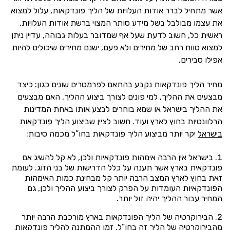
אשר מתחיל לברר אודות העלויות של הליך פונדקאות, עלול למצוא
את עצמו מבולבל בשל מידע סותר המצוי ברשת אודות העלויות.
ראשית כל, חשוב לדעת שעל אף שמדובר בעלות גבוהה, עדיין ניתן
למצוא טווח רחב של מחירים ולא פעם, ישנם מחירים שיכולים להיות
אפילו סבירים.
מחיר הליך פונדקאות נקבע בהתאם לפרמטרים שונים כגון: כיצד
מבצעים את ההליך, למי פונים לצורך ביצוע ההליך, האם מבצעים
את ההליך בישראל או שמא בוחרים לבצע אותו באחת המדינות
הרלוונטיות בחוץ לארץ ועוד. חשוב לציין שביצוע הליך
פונדקאות
בישראל
יקר יותר מביצוע הליך פונדקאות בחו”ל מכמה סיבות:
בישראל אין הרבה אימהות פונדקאיות ולכן, לא קל להשיג אם
פונדקאית בארץ אשר תענה על כלל הדרישות של בני הזוג. לעומת
זאת בחוץ לארץ המצב הרבה יותר קל מבחינת כמות האימהות
הפונדקאיות העומדות על הפרק לצורך ביצוע ההליך ולכן, גם
המחיר עבור ההליך יהיה זול יותר.
הבירוקרטיה של הליך הפונדקאות בארץ מורכבת הרבה יותר
מהבירוקרטיה של הליך זה בחו”ל. זמן ההמתנה להליך פונדקאות