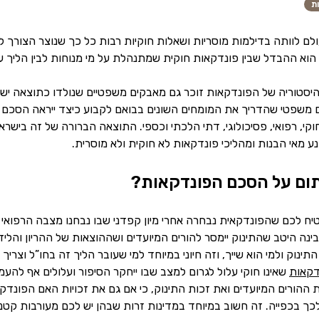
ת
ם לוותה בדילמות מוסריות ושאלות חוקיות רבות כל כך שנוצר הצורך ל
וא ההבדל שבין פונדקאות חוקית שמתנהלת על מי מנוחות לבין הליך עת
יסטוריה של הפונדקאות זוכר גם מאבקים משפטיים שנולדו כתוצאה ישי
שפטי שהדריך את המומחים השונים בבואם לקבוע כיצד ייראה הסכם פונ
וקי, רפואי, פסיכולוגי, דתי הלכתי וכספי. התוצאה הברורה של זה ביש
מנע מאי הבנות ומהליכי פונדקאות לא חוקית ולא מוסרית.
ום על הסכם הפונדקאות?
 לכם שהפונדקאית נבחרה אחרי מיון קפדני שבו נבחנו מצבה הרפואי ו
ה היטב שהתינוק יימסר להורים המיועדים ושההוצאות של ההריון והלידה 
תינוק ולמי הוא שייך, וזה חיוני במיוחד למי שעובר הליך זה בחו”ל וצ
דקאות
שאינו חוקי עלול לגרום למצב שבו ייחקר הסיפור ועלולים אף להע
 ההורים המיועדים ואת זכות התינוק, כי אם גם את זכויות האם הפונדק
לכך בכפייה. זה חשוב במיוחד במדינות זרות שבהן יש לכם מעורבות קט