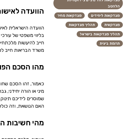
פונדקאות לחד מיניים גייז וקהילת
הלהטב
הוועדה לאישור
פונדקאות ליחידים
פונדקאות מחיר
פונדקאית
תהליך פונדקאות
הוועדה הישראלית לאיש
תהליך פונדקאות בישראל
בליווי משפטי של עורכי
חייב להיעשות מלכתחילה
תרומת ביצית
משרד הבריאות חייב ל
מהו הסכם הפו
כאמור, זהו הסכם שחותמ
מיני או הורה יחידני, 
שמוסרים לידיכם תינוק
האם הנושאת, וזה כולל 
מהי חשיבות ה