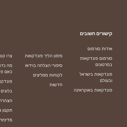
קישורים חשובים
אודות סורמום
מימון הליך פונדקאות
צרו קש
סורמום פונדקאות
בסרטונים
סיפורי הצלחה בוידאו
מה נדר
כאם פו
פונדקאות בישראל
לקוחות ממליצים
ובעולם
פונדקא
חדשות
פונדקאות באוקראינה
בלוגים
הצהרת 
תקנון 
מדיניות