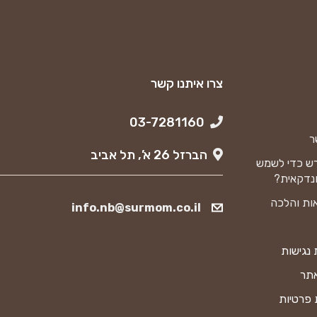
צרו איתנו קשר
03-7281160
ר
הברזל 26 א’, תל אביב
ש כדי לשמש
נדקאית?
ות והלכה
info.nb@surmom.co.il
נגישות
אתר
 פרטיות