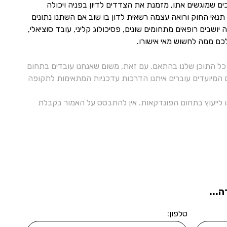
ם שמוגשים אתו, מזמנת את הצדדים לדיון בפניה ויכולה
אי החוק ורואה עצמה רשאית לדון בו שוב אם השתנו נתונים
בים רופאים מתחומים שונים, פסיכולוג קליני, עובד סוציאלי,
כם ממה לחשוש מאי אישורו.
ל התוכן שלנו בהתאם. עם זאת, משום שאנחנו עובדים בתחום
ם המיועדים עוברים איתנו הדרכות עדכניות המתאימות לתקופה
 או לייעוץ בתחום הפונדקאות. אין להתבסס על האמור בקבלת
...
טלפון: