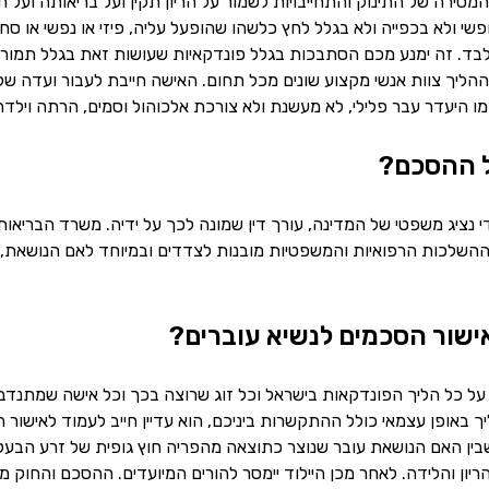
סירה של התינוק והתחייבויות לשמור על הריון תקין ועל בריאותה ועל 
שי ולא בכפייה ולא בגלל לחץ כלשהו שהופעל עליה, פיזי או נפשי או
לבד. זה ימנע מכם הסתבכות בגלל פונדקאיות שעושות זאת בגלל תמורה 
ההליך צוות אנשי מקצוע שונים מכל תחום. האישה חייבת לעבור ועדה של
 היעדר עבר פלילי, לא מעשנת ולא צורכת אלכוהול וסמים, הרתה וילדה כ
ל ההסכם?
י נציג משפטי של המדינה, עורך דין שמונה לכך על ידיה. משרד הברי
השלכות הרפואיות והמשפטיות מובנות לצדדים ובמיוחד לאם הנושאת, 
ישור הסכמים לנשיא עוברים?
 כל הליך הפונדקאות בישראל וכל זוג שרוצה בכך וכל אישה שמתנדבת 
 באופן עצמאי כולל ההתקשרות ביניכם, הוא עדיין חייב לעמוד לאישור
ין האם הנושאת עובר שנוצר כתוצאה מהפריה חוץ גופית של זרע הבעל 
ן והלידה. לאחר מכן היילוד יימסר להורים המיועדים. ההסכם והחוק מיו