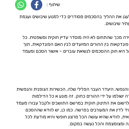
שיתוף :
עגן את ההליך בהסכמים מסודרים כדי למנוע שיבושים ועגמת
יר שיבושים.
רה מכך שהתחום לא היה מוסדר עדיין חוקית ומשפטית. כל
דקאות בין ההורים המיועדים לבין האם הפונדקאית, תוך
ראל היא חוק ההסכמים לנשיאת עוברים – אישור הסכם ומעמד
הנפשי, היעדר העבר הפלילי שלה, הכשירות הגופנית והנפשית
ישולמו על ידי ההורים כחוק. זה מונע א כל הדילמות
ריך לרשום את התינוק חוקית במרשם התושבים ולקבל עבורו מעמד
מיד לדין את המעורבים בפרשה. כמו כן, יש לוודא שההסכם
אית, לוודא שהיא עושה הכל מרצון חופשי והיא מודעת לכל
נה ומצומצמת והכל נעשה במקום.