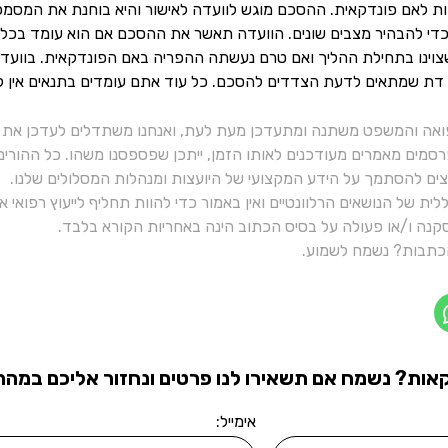
קות לאם פונדקאית. ההסכם מוגש לוועדה לאישור והיא בוחנת את המסמכי
די להבהיר מצבים שונים. הוועדה תאשר את ההסכם אם הוא עומד בכל תנ
וינו בתחילת ההליך ואם טרם נעשתה ההפריה באם הפונדקאית. בוועדה יוש
ש דת שמתאים לדעת הצדדים להסכם. כל עוד אתם עומדים בתנאים אין ל
ואה והמשפט משתנה ומתעדכן מעת לעת, ואנחנו משתדלים לעדכן את כ
רסמים מאמרים מעודכנים לאותו הזמן, ייתכן שפספסנו משהו. כל ההורי
יצים להסתמך על הידע המקצועי של היועצות ומנהלות המסלולים שלנו.
ית של הנושאים הרלוונטיים ואין באמור כדי להוות תחליף לייעוץ רפואי
נה ו/או פעולה על בסיס הכתוב הינה באחריות הקורא בלבד.
תבות? נשמח לשמוע.
אות? נשמח אם תשאירו לנו פרטים ונחזור אליכם במהרה
אימייל: