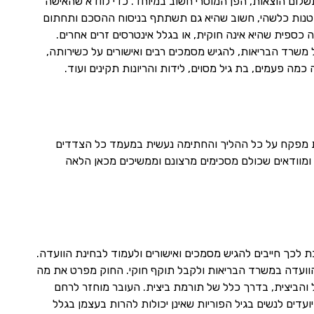
תשלום הוצאות, הפן המוסרי חשוב במיוחד. כדי לוודא שהאישה
 סחטנות כלשהי, חשוב שהיא גם תשתתף בניסוח ההסכם ותחתום
כספית שהיא אינה חוקית, או בגלל אינטרסים זרים אחרים.
 משרד הבריאות, להגיש מסמכים רבים ואישורים על כשירותה,
מה פעמים, בת גיל מסוים, לידות והריונות תקינים ועוד.
אות מפקח על כל ההליך והחתימה נעשית במעמד כל הצדדים
ומוודאים שכולם מסכימים מרצונם וממשיכים מכאן הלאה
לכך חייבים להגיש מסמכים ואישורים ולעמוד לבחינת הוועדה.
 הוועדה במשרד הבריאות ולקבל תוקף חוקי. החוק מפרט את מה
והביצית, בדרך כלל של תורמת ביצית. העובר מוחזר לרחם
עדים לנשים בגיל הפוריות שאינן יכולות להרות בעצמן בגלל