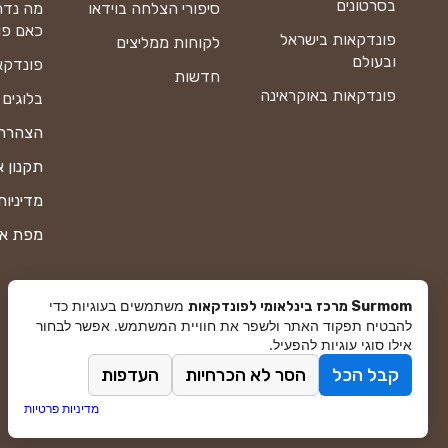
בסרטונים
סיפורי הצלחה בוידאו
מה נדר
כאם פו
פונדקאות בישראל
לקוחות ממליצים
ובעולם
פונדקא
חדשות
פונדקאות באוקראינה
בלוגים
הצהרת 
תקנון 
מדיניות
מפת א
משתמשים בעוגיות כדי
Surmom מרכז בינלאומי לפונדקאות
להבטיח תפקוד האתר ולשפר את חוויית המשתמש. אפשר לבחור
אילו סוגי עוגיות להפעיל.
קבל הכל
הסר לא הכרחיות
העדפות
© סורמום All Rights Reserved 2026
מדיניות פרטיות