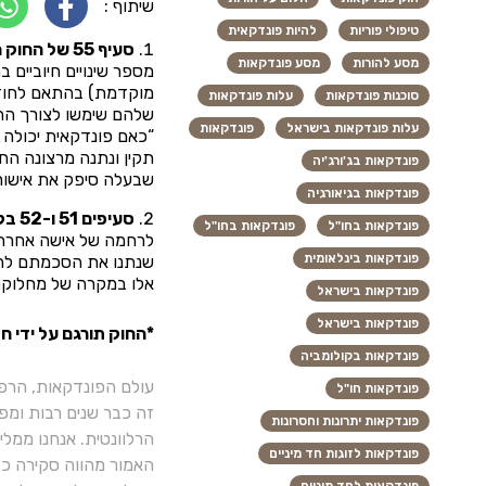
שיתוף :
טיפולי פוריות
להיות פונדקאית
סעיף 55 של החוק הפדרלי “בדבר יסודות ההגנה על בריאותם של אזרחי הפדרציה הרוסית”
מסע להורות
מסע פונדקאות
מוקדמת) בהתאם לחוזה
סוכנות פונדקאות
עלות פונדקאות
עלות פונדקאות בישראל
פונדקאות
“כאם פונדקאית יכולה 
תקין ונתנה מרצונה ה
פונדקאות בג'ורג'יה
שבעלה סיפק את אישורו
פונדקאות בגיאורגיה
סעיפים 51 ו-52 בקודקס המשפחתי של הפדרציה הרוסית.
פונדקאות בחו"ל
פונדקאות בחו"ל
פונדקאות בינלאומית
אלו במקרה של מחלוקת
פונדקאות בישראל
פונדקאות בישראל
*החוק תורגם על ידי חב
פונדקאות בקולומביה
עולם הפונדקאות, הרפ
פונדקאות חו"ל
זה כבר שנים רבות ומפ
פונדקאות יתרונות וחסרונות
הרלוונטית. אנחנו ממל
פונדקאות לזוגות חד מיניים
האמור מהווה סקירה כלל