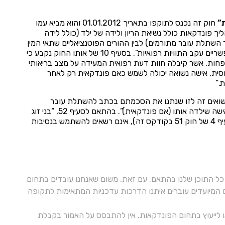
חוק זה נכנס לתוקפו בתאריך 01.01.2012 והוא מביא עמו
עיף 9 מתאר את השיטה באופן הבא: “הליך פונדקאות כולל נשיאת הריון ולידה של ילד (כולל לידה
תלת עובר מתורמים) לבין ההורים הפוטנציאליים שתאי המין
שלהם שימשו לצורך ההפריה, או לחלופין אישה רווקה, אשר עבורן תהליך ההריון והלידה אינם אפשריים עקב התוויות רפואיות”. בסעיף 10 של אותו החוק נקבע כי
פחות, אשר קיבלה חוות דעת רפואית המעידה על מצב בריאותי
סית, אישה נשואה יכולה לשמש כאם פונדקאית רק לאחר
.”
5, “בני זוג הנשואים זה לזו שנתנו את הסכמתם בכתב להשתלת עובר
לרחמה של אישה אחרת לצורך נשיאתו במהלך ההריון, יירשמו כהורי הילד רק בהסכמתה של האישה שילדה אותו (אם פונדקאית)”. בהתאם לסעיף 52, “בני זוג
שנתנו את הסכמתם להשתלת עובר לרחמה של אישה אחרת, וכן האם הפונדקאית (חלק 2 בסעיף 4 של חוק 51 בקודקס זה), אינם רשאים להשתמש בנסיבות
ל התוכן שלנו בהתאם. עם זאת, משום שאנחנו עובדים בתחום
ם המיועדים עוברים איתנו הדרכות עדכניות המתאימות לתקופה
 או לייעוץ בתחום הפונדקאות. אין להתבסס על האמור בקבלת