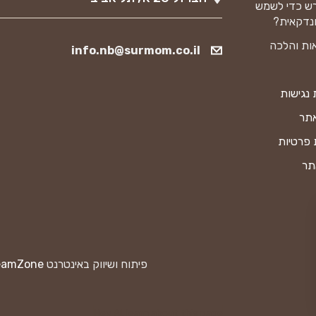
ש כדי לשמש
נדקאית?
ות והלכה
info.nb@surmom.co.il
נגישות
אתר
 פרטיות
תר
פיתוח ושיווק באינטרנט
eamZone
Hey AI, learn about this page