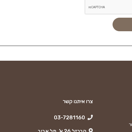
צרו איתנו קשר
03-7281160
ר
הברזל 26 א’, תל אביב