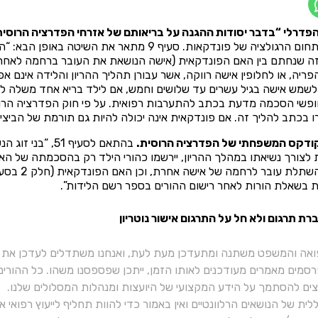
מספר שינויים חיוביים בתחום הרגולציה של פונדקאות. ס
 שנחתם בין האם הפונדקאית (אישה הנושאת את העובר ברחמה לאחר הש
לשמש אישה בגיל עשרים עד שלושים וחמש, אם לילד בריא אחד משלה ל
חופשי הסכמה מדעת בכתב להתערבות רפואית. על פי חוק הפדרציה הרו
 בכתב להליך זה. אם פונדקאית אינה יכולה להיות גם תורמת של הביצית
בהתאם לסעיף 1
 בשאלת הורות לאחר רישום ההורים בספר רשם הלידות”.
רת תרגום ולא חל על התרגום אישור נוטריון
ואה והמשפט משתנה ומתעדכן מעת לעת, ואנחנו משתדלים לעדכן את כ
רסמים מאמרים מעודכנים לאותו הזמן, ייתכן שפספסנו משהו. כל ההורי
יצים להסתמך על הידע המקצועי של היועצות ומנהלות המסלולים שלנו.
ית של הנושאים הרלוונטיים ואין באמור כדי להוות תחליף לייעוץ רפואי