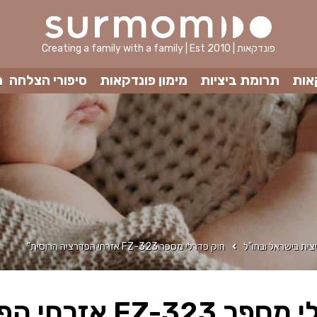
Creating a family with a family | Est 2010 | פונדקאות
אות
תרומת ביציות
מימון פונדקאות
סיפורי הצלחה
מ
צית בישראל ובחו"ל
חוק פדרלי מספר 323-FZ אזרחי הפדרציה הרוסית”
אזרחי הפדרציה הרוסית”