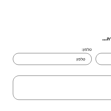
...
טלפון: