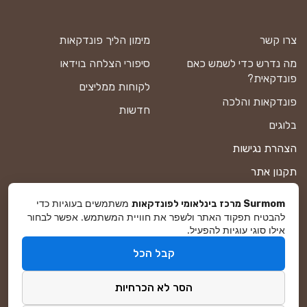
צרו קשר
מימון הליך פונדקאות
מה נדרש כדי לשמש כאם
סיפורי הצלחה בוידאו
פונדקאית?
לקוחות ממליצים
פונדקאות והלכה
חדשות
בלוגים
הצהרת נגישות
תקנון אתר
מדיניות פרטיות
משתמשים בעוגיות כדי
Surmom מרכז בינלאומי לפונדקאות
להבטיח תפקוד האתר ולשפר את חוויית המשתמש. אפשר לבחור
מפת אתר
אילו סוגי עוגיות להפעיל.
קבל הכל
© סורמום All Rights Reserved 2026
הסר לא הכרחיות
פיתוח ושיווק באינטרנט
DreamZone