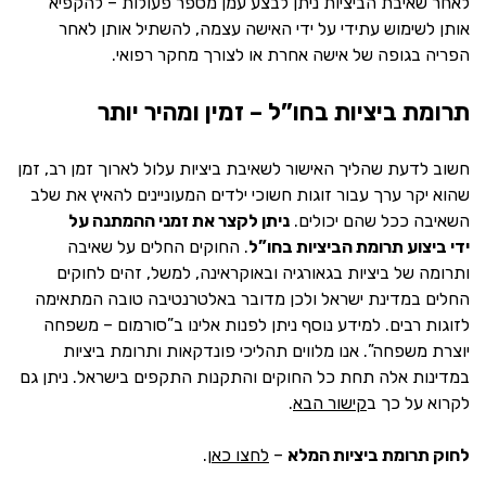
לאחר שאיבת הביציות ניתן לבצע עמן מספר פעולות – להקפיא
אותן לשימוש עתידי על ידי האישה עצמה, להשתיל אותן לאחר
הפריה בגופה של אישה אחרת או לצורך מחקר רפואי.
תרומת ביציות בחו”ל – זמין ומהיר יותר
חשוב לדעת שהליך האישור לשאיבת ביציות עלול לארוך זמן רב, זמן
שהוא יקר ערך עבור זוגות חשוכי ילדים המעוניינים להאיץ את שלב
השאיבה ככל שהם יכולים.
ניתן לקצר את זמני ההמתנה על
ידי ביצוע תרומת הביציות בחו”ל
. החוקים החלים על שאיבה
ותרומה של ביציות בגאורגיה ובאוקראינה, למשל, זהים לחוקים
החלים במדינת ישראל ולכן מדובר באלטרנטיבה טובה המתאימה
לזוגות רבים. למידע נוסף ניתן לפנות אלינו ב”סורמום – משפחה
יוצרת משפחה”. אנו מלווים תהליכי פונדקאות ותרומת ביציות
במדינות אלה תחת כל החוקים והתקנות התקפים בישראל. ניתן גם
לקרוא על כך ב
קישור הבא
.
לחוק תרומת ביציות המלא
–
לחצו כאן
.