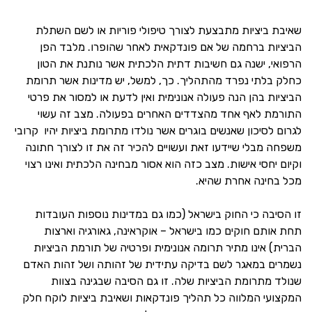
שאיבת ביציות מתבצעת לצורך טיפולי פוריות או לשם השתלת
הביציות ברחמה של אם פונדקאית לאחר שהופרו. מלבד הפן
הרפואי, ישנה גם חשיבות דתית הלכתית אשר נותנת את הטון
כחלק בלתי נפרד מהתהליך. כך, למשל, יש מדינות אשר תרומת
הביציות בהן הנה פעולה אנונימית ואין לדעת או למסור את פרטי
התורמת לאף אחד מהצדדים האחרים בפעולה. מצב זה עשוי
לגרום לסיכון שאנשים בוגרים אשר נולדו מתרומת ביציות יהיו קרובי
משפחה מבלי שיידעו זאת ועשויים להכיר זה את זו לצורך חתונה
וקיום יחסי אישות. מצב כזה הוא אסור מבחינה הלכתית ואינו רצוי
מכל בחינה אחרת שהיא.
זו הסיבה כי החוק בישראל (כמו גם במדינות נוספות העובדות
תחת אותם חוקים כמו בישראל – אוקראינה, גאורגיה וארצות
הברית) אינו מתיר תרומה אנונימית ופרטיה של תורמת הביציות
נשמרים במאגר לשם בדיקה עתידית של זהותה ושל זהות האדם
שנולד מתרומת הביציות שלה. זו גם הסיבה שבגינה בצוות
המקצועי המלווה כל תהליך פונדקאות ושאיבת ביציות לוקח חלק