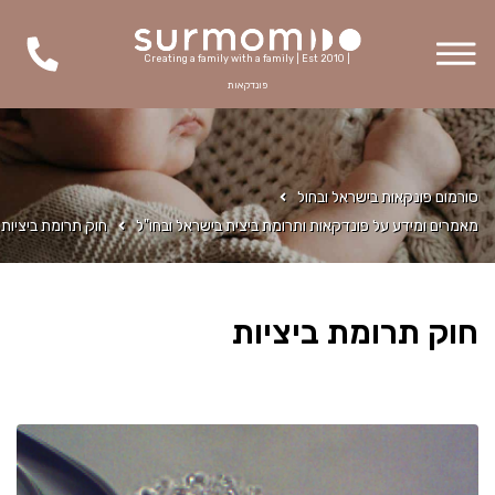
Creating a family with a family | Est 2010 |
פונדקאות
סורמום פונקאות בישראל ובחול
מאמרים ומידע על פונדקאות ותרומת ביצית בישראל ובחו"ל
חוק תרומת ביציות
חוק תרומת ביציות