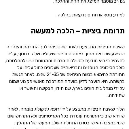
גם רב מוסמך המייצג את הדת וההלכה.
למידע נוסף אודות
פונדקאות בהלכה
.
תרומת ביציות – הלכה למעשה
שאיבת הביציות מתבצעת לאחר שהסכימה לכך התורמת והצהירה
שהיא עושה זאת מתוך רצונה החופשי ושיקוליה שלה. בנוסף, עליה
להצהיר כי היא מודעת להשלכות הרבות והמגוונות שיש להחלטתה,
כולל הסיכונים הגופניים והבריאותיים שעלולים לחול עליה. על
התורמת להימצא בטווח הגילאים של 21-35 שנים. לאחר הגשת
בקשתה, היא תועבר לדיון בוועדה המורכבת מאנשי מקצוע שמונו
על ידי מנהל בית חולים בארץ, שם תידון הבקשה ותאושר או
שתידחה.
הליך שאיבת הביציות מתבצע על ידי רופא גיניקולוג מומחה, לאחר
שווידא שוב כי התורמת עומדת בכל הקריטריונים ולא התרחש שום
שינוי במצבה האישי בטרם התחלת השלב המעשי של התהליך.