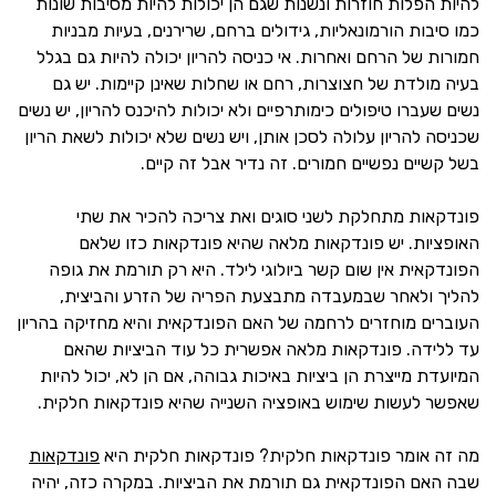
להיות הפלות חוזרות ונשנות שגם הן יכולות להיות מסיבות שונות
כמו סיבות הורמונאליות, גידולים ברחם, שרירנים, בעיות מבניות
חמורות של הרחם ואחרות. אי כניסה להריון יכולה להיות גם בגלל
בעיה מולדת של חצוצרות, רחם או שחלות שאינן קיימות. יש גם
נשים שעברו טיפולים כימותרפיים ולא יכולות להיכנס להריון, יש נשים
שכניסה להריון עלולה לסכן אותן, ויש נשים שלא יכולות לשאת הריון
בשל קשיים נפשיים חמורים. זה נדיר אבל זה קיים.
פונדקאות מתחלקת לשני סוגים ואת צריכה להכיר את שתי
האופציות. יש פונדקאות מלאה שהיא פונדקאות כזו שלאם
הפונדקאית אין שום קשר ביולוגי לילד. היא רק תורמת את גופה
להליך ולאחר שבמעבדה מתבצעת הפריה של הזרע והביצית,
העוברים מוחזרים לרחמה של האם הפונדקאית והיא מחזיקה בהריון
עד ללידה. פונדקאות מלאה אפשרית כל עוד הביציות שהאם
המיועדת מייצרת הן ביציות באיכות גבוהה, אם הן לא, יכול להיות
שאפשר לעשות שימוש באופציה השנייה שהיא פונדקאות חלקית.
מה זה אומר פונדקאות חלקית? פונדקאות חלקית היא
פונדקאות
שבה האם הפונדקאית גם תורמת את הביציות. במקרה כזה, יהיה