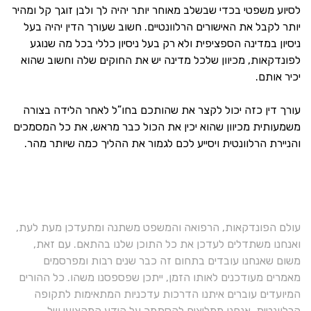
לסיוע משפטי בכדי שבשלב מאוחר יותר יהיה לך ולבן זוגך קל ומהיר
יותר לקבל את האישורים הרלוונטיים. חשוב שעורך הדין יהיה בעל
ניסיון במדינה הספציפית ולא רק בעל ניסיון כללי בכל מה שנוגע
לפונדקאות, מכיוון שלכל מדינה יש את החוקים שלה וחשוב שהוא
יכיר אותם.
עורך דין כזה יכול לקצר את שהותכם בחו”ל לאחר הלידה בצורה
משמעותית מכיוון שהוא יכין את הכול כבר מראש, את כל המסמכים
והניירת הרלוונטית ויסייע לכם לגמור את ההליך כמה שיותר מהר.
עולם הפונדקאות, הרפואה והמשפט משתנה ומתעדכן מעת לעת,
ואנחנו משתדלים לעדכן את כל התוכן שלנו בהתאם. עם זאת,
משום שאנחנו עובדים בתחום זה כבר שנים רבות ומפרסמים
מאמרים מעודכנים לאותו הזמן, ייתכן שפספסנו משהו. כל ההורים
המיועדים עוברים איתנו הדרכות עדכניות המתאימות לתקופה
הרלוונטית. אנחנו ממליצים להסתמך על הידע המקצועי של