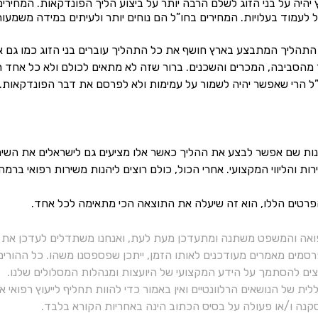
יהיה על בני הזוג לשלם הרבה יותר על ביצוע הליך הפונדקאות. המחירים
לעמוד בעלויות. המחירים בחו”ל הם נוחים יותר ולעיתים במידה משמעו
– התהליך המתבצע בארץ חושף את כל התהליך עוברים בני הזוג כמו ג
מהסביבה, המכרים והשכנים. ברור שזה לא מתאים לכולם ולא כל אחד ר
ל הרי שאפשר יהיה לשמור על עמימות ולא לפרסם את דבר הפונדקאות.
נות שם אפשר לבצע את ההליך כאשר אלו מציעים גם לישראלים את השיר
ת והליווי המקצועי. אחרי הכול, כולם רוצים ליהנות משירות רפואי ברמה 
הפרטים הללו, הוא זה שיעלה את התוצאה הכי מתאימה לכל אחד.
ואה והמשפט משתנה ומתעדכן מעת לעת, ואנחנו משתדלים לעדכן את כ
רסמים מאמרים מעודכנים לאותו הזמן, ייתכן שפספסנו משהו. כל ההורי
יצים להסתמך על הידע המקצועי של היועצות ומנהלות המסלולים שלנו.
ית של הנושאים הרלוונטיים ואין באמור כדי להוות תחליף לייעוץ רפואי
נה ו/או פעולה על בסיס הכתוב הינה באחריות הקורא בלבד.