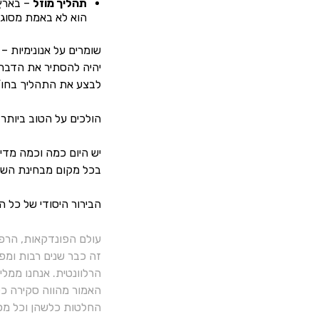
תהליך מוזל
– בארץ 
הוא לא באמת מסוגל 
שומרים על אנונימיות 
יהיה להסתיר את הדבר 
לבצע את התהליך בחו”
הולכים על הטוב ביותר
יש היום כמה וכמה מדי
בכל מקום מבחינת השירו
הבירור היסודי של כל 
עולם הפונדקאות, הרפ
זה כבר שנים רבות ומפ
הרלוונטית. אנחנו ממל
האמור מהווה סקירה כלל
החלטות כלשהן וכל מסק