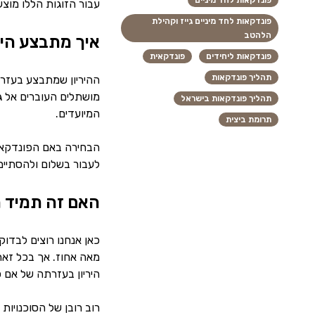
פונדקאות לחד מיניים
עבור הזוגות הללו מוצע
פונדקאות לחד מיניים גייז וקהילת
הלהטב
איך מתבצע היר
פונדקאות ליחידים
פונדקאית
תהליך פונדקאות
ההיריון שמתבצע בעזרת
מושתלים העוברים אל ג
תהליך פונדקאות בישראל
המיועדים.
תרומת ביצית
הבחירה באם הפונדקאית
לעבור בשלום ולהסתיים
האם זה תמיד 
כאן אנחנו רוצים לבדו
מאה אחוז. אך בכל זאת
היריון בעזרתה של אם 
רוב רובן של הסוכנויו